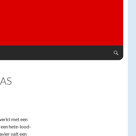
AS
werkt met een
s een hete-lood-
avier valt een