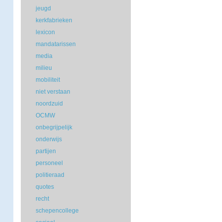
jeugd
kerkfabrieken
lexicon
mandatarissen
media
milieu
mobiliteit
niet verstaan
noordzuid
OCMW
onbegrijpelijk
onderwijs
partijen
personeel
politieraad
quotes
recht
schepencollege