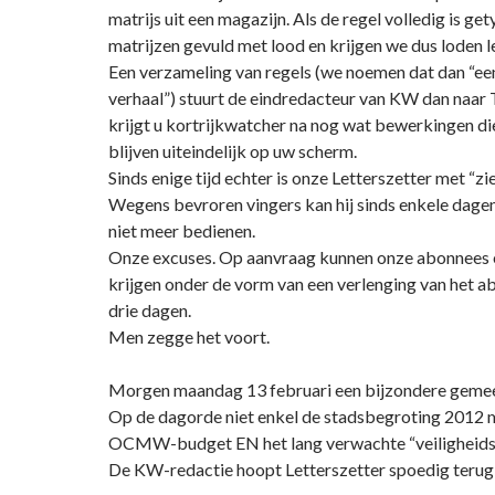
matrijs uit een magazijn. Als de regel volledig is ge
matrijzen gevuld met lood en krijgen we dus loden let
Een verzameling van regels (we noemen dat dan “een
verhaal”) stuurt de eindredacteur van KW dan naar 
krijgt u kortrijkwatcher na nog wat bewerkingen d
blijven uiteindelijk op uw scherm.
Sinds enige tijd echter is onze Letterszetter met “zi
Wegens bevroren vingers kan hij sinds enkele dage
niet meer bedienen.
Onze excuses. Op aanvraag kunnen onze abonnees e
krijgen onder de vorm van een verlenging van het 
drie dagen.
Men zegge het voort.
Morgen maandag 13 februari een bijzondere geme
Op de dagorde niet enkel de stadsbegroting 2012 
OCMW-budget EN het lang verwachte “veiligheids
De KW-redactie hoopt Letterszetter spoedig terug 