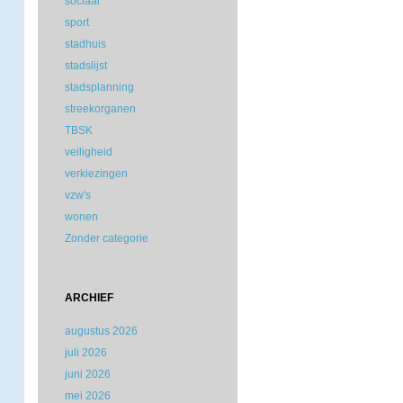
sociaal
sport
stadhuis
stadslijst
stadsplanning
streekorganen
TBSK
veiligheid
verkiezingen
vzw's
wonen
Zonder categorie
ARCHIEF
augustus 2026
juli 2026
juni 2026
mei 2026