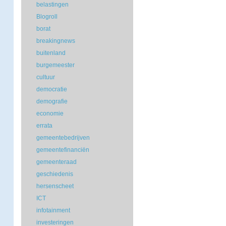
belastingen
Blogroll
borat
breakingnews
buitenland
burgemeester
cultuur
democratie
demografie
economie
errata
gemeentebedrijven
gemeentefinanciën
gemeenteraad
geschiedenis
hersenscheet
ICT
infotainment
investeringen