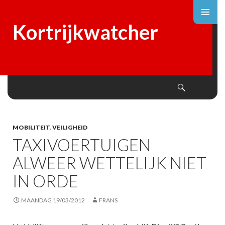
Kortrijkwatcher
Search
SKIP
TO
CONTENT
MOBILITEIT
,
VEILIGHEID
TAXIVOERTUIGEN
ALWEER WETTELIJK NIET
IN ORDE
MAANDAG 19/03/2012
FRANS