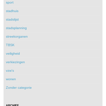
sport
stadhuis
stadslijst
stadsplanning
streekorganen
TBSK
veiligheid
verkiezingen
vzw's
wonen
Zonder categorie
ARCHIEF