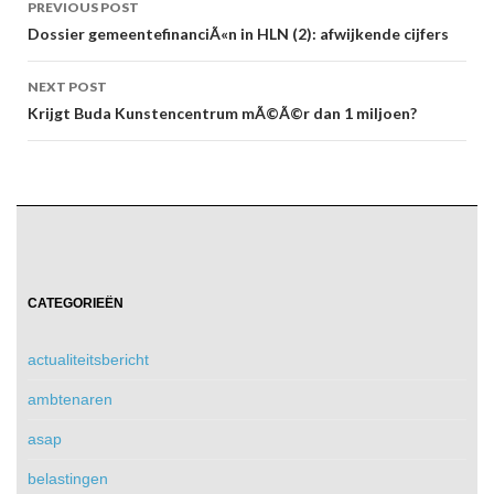
PREVIOUS POST
navigation
Dossier gemeentefinanciÃ«n in HLN (2): afwijkende cijfers
NEXT POST
Krijgt Buda Kunstencentrum mÃ©Ã©r dan 1 miljoen?
CATEGORIEËN
actualiteitsbericht
ambtenaren
asap
belastingen