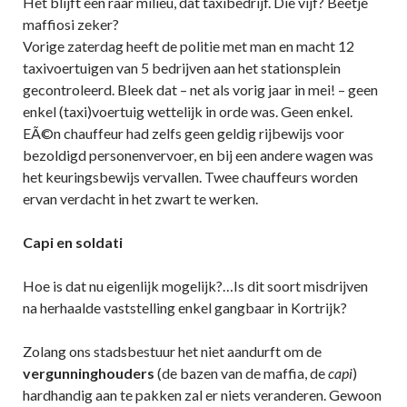
Het blijft een raar milieu, dat taxibedrijf. Die vijf? Beetje
maffiosi zeker?
Vorige zaterdag heeft de politie met man en macht 12
taxivoertuigen van 5 bedrijven aan het stationsplein
gecontroleerd. Bleek dat – net als vorig jaar in mei! – geen
enkel (taxi)voertuig wettelijk in orde was. Geen enkel.
EÃ©n chauffeur had zelfs geen geldig rijbewijs voor
bezoldigd personenvervoer, en bij een andere wagen was
het keuringsbewijs vervallen. Twee chauffeurs worden
ervan verdacht in het zwart te werken.
Capi en soldati
Hoe is dat nu eigenlijk mogelijk?…Is dit soort misdrijven
na herhaalde vaststelling enkel gangbaar in Kortrijk?
Zolang ons stadsbestuur het niet aandurft om de
vergunninghouders
(de bazen van de maffia, de
capi
)
hardhandig aan te pakken zal er niets veranderen. Gewoon