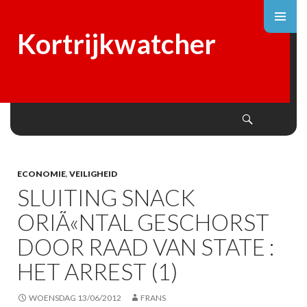
Kortrijkwatcher
Search
SKIP
TO
CONTENT
ECONOMIE
,
VEILIGHEID
SLUITING SNACK
ORIÃ«NTAL GESCHORST
DOOR RAAD VAN STATE :
HET ARREST (1)
WOENSDAG 13/06/2012
FRANS