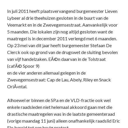
In juli 2011 heeft plaatsvervangend burgemeester Lieven
Lybeer al drie theehuizen gesloten in de buurt van de
Veemarkt en in de Zwevegemsestraat. Aanvankelijk voor
5 maanden. Die lokalen zijn nog altijd gesloten want de
maatregel is in december 2011 verlengd met 6 maanden.
Op 23 mei van dit jaar heeft burgemeester Stefaan De
Clerck ook op grond van de drugswet de sluiting bevolen
van vijf handelzaken. EÃ©n daarvan in de Tolstraat
(cafÃ© Spoor 9)
en de vier anderen allemaal gelegen in de
Zwevegemsestraat: Cap de Lau, Abely, Riley en Snack
OriÃ«ntal.
Alhoewel er binnen de SP.a en de VLD-fractie ook wel
enkele raadsleden niet helemaal akkoord gaan met die
drastische maatregelen was in de laatste gemeenteraad
(vorige maandag 11 juni) alleen onafhankelijk raadslid Eric
Flo bereid tot een hevig protest.