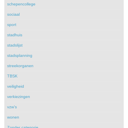
schepencollege
sociaal
sport
stadhuis
stadslijst
stadsplanning
streekorganen
TBSK
veiligheid
verkiezingen
vzw's
wonen
Zonder categorie