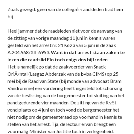
Zoals gezegd: geen van de collega’s-raadsleden trad hem
bij.
Heel jammer dat de raadsleden niet voor de aanvang van
de zitting van vorige maandag 11 juni in kennis waren
gesteld van het arrest nr. 219.623 van 5 juni in de zaak
A.204.968/XII-6953.
Want in dat arrest staan zaken te
lezen die raadslid Flo toch enigszins bijtreden
.
Het is namelijk zo dat de zaakvoerder van Snack
OriÃ«ntal (Lasgaz Abderzak van de bvba CIMS) op 25
mei bij de Raad van State (bij monde van advocaat Bram
Vandromme) een vordering heeft ingesteld tot schorsing
van de beslissing van de burgemeester tot sluiting van het
pand gedurende vier maanden. De zitting van de R.v.St.
vond plaats op 4 juni en toch vond de burgemeester het
niet nodig om de gemeenteraad op voorhand in kennis te
stellen van het arrest. Tja, de lectuur ervan brengt een
voormalig Minister van Justitie toch in verlegenheid.