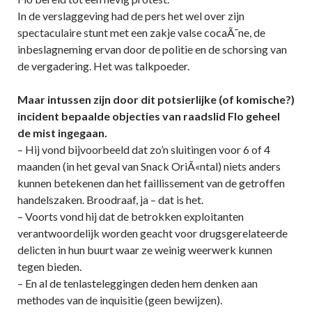
In de verslaggeving had de pers het wel over zijn
spectaculaire stunt met een zakje valse cocaÃ¯ne, de
inbeslagneming ervan door de politie en de schorsing van
de vergadering. Het was talkpoeder.
Maar intussen zijn door dit potsierlijke (of komische?)
incident bepaalde objecties van raadslid Flo geheel
de mist ingegaan.
– Hij vond bijvoorbeeld dat zo’n sluitingen voor 6 of 4
maanden (in het geval van Snack OriÃ«ntal) niets anders
kunnen betekenen dan het faillissement van de getroffen
handelszaken. Broodraaf, ja – dat is het.
– Voorts vond hij dat de betrokken exploitanten
verantwoordelijk worden geacht voor drugsgerelateerde
delicten in hun buurt waar ze weinig weerwerk kunnen
tegen bieden.
– En al de tenlasteleggingen deden hem denken aan
methodes van de inquisitie (geen bewijzen).