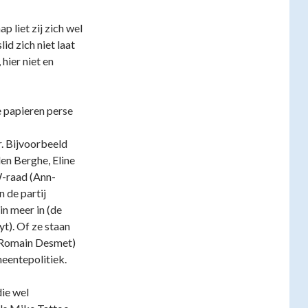
 liet zij zich wel
id zich niet laat
hier niet en
e papieren perse
. Bijvoorbeeld
en Berghe, Eline
-raad (Ann-
 de partij
in meer in (de
). Of ze staan
 (Romain Desmet)
meentepolitiek.
die wel