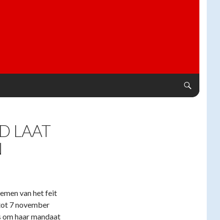
D LAAT
N
men van het feit
 tot 7 november
s om haar mandaat