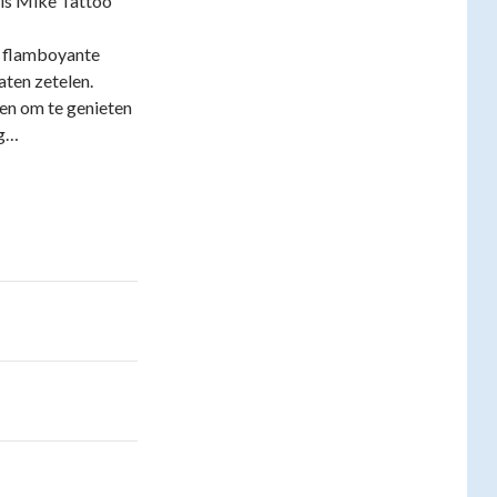
ls Mike Tattoo
e flamboyante
ten zetelen.
en om te genieten
ag…