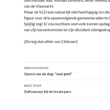
beschikbaar was: Romain Lefebvre, beter bekend a
van de Vlasmarkt.
Maar de VLD was natuurlijk niet heel happig om di
figuur voor drie opeenvolgende gemeenteraden te la
Spijtig zeg! Er zou nochtans veel volk komen opdag
van zijn tussenkomsten en zijn dissident stemgedr
(Zie nog stuk alhier van 2 februari)
Post
PREVIOUS POST
navigation
Quote van de dag: “veel geld”
NEXT POST
Zelfcensuur bij de locale pers