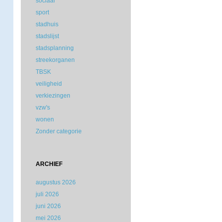
sociaal
sport
stadhuis
stadslijst
stadsplanning
streekorganen
TBSK
veiligheid
verkiezingen
vzw's
wonen
Zonder categorie
ARCHIEF
augustus 2026
juli 2026
juni 2026
mei 2026