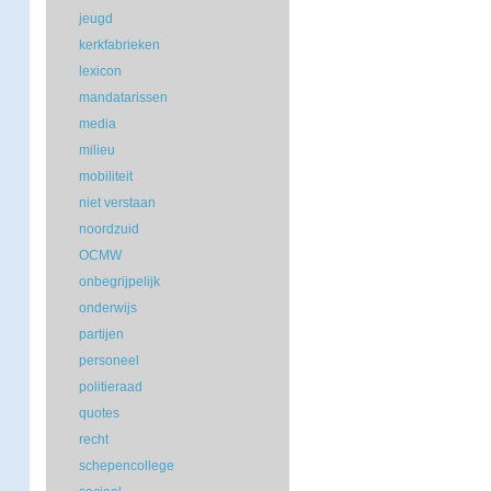
jeugd
kerkfabrieken
lexicon
mandatarissen
media
milieu
mobiliteit
niet verstaan
noordzuid
OCMW
onbegrijpelijk
onderwijs
partijen
personeel
politieraad
quotes
recht
schepencollege