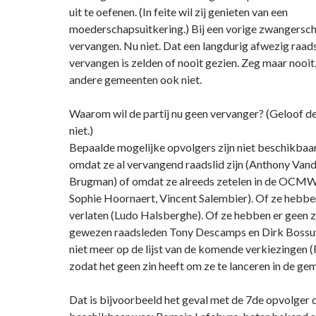
uit te oefenen. (In feite wil zij genieten van een
moederschapsuitkering.) Bij een vorige zwangerschap
vervangen. Nu niet. Dat een langdurig afwezig raadsl
vervangen is zelden of nooit gezien. Zeg maar nooit, 
andere gemeenten ook niet.
Waarom wil de partij nu geen vervanger? (Geloof d
niet.)
Bepaalde mogelijke opvolgers zijn niet beschikbaar
omdat ze al vervangend raadslid zijn (Anthony Vand
Brugman) of omdat ze alreeds zetelen in de OCMW
Sophie Hoornaert, Vincent Salembier). Of ze hebben
verlaten (Ludo Halsberghe). Of ze hebben er geen z
gewezen raadsleden Tony Descamps en Dirk Bossuyt
niet meer op de lijst van de komende verkiezingen
zodat het geen zin heeft om ze te lanceren in de ge
Dat is bijvoorbeeld het geval met de 7de opvolger 