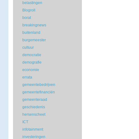
belastingen
Blogroll
borat
breakingnews
buitenland
burgemeester
cultuur
democratie
demografie
economie
errata
gemeentebedrijven
gemeentefinanciën
gemeenteraad
geschiedenis
hersenscheet
ICT
infotainment
investeringen