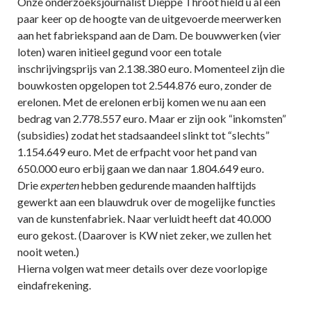
Onze onderzoeksjournalist Dieppe Throot hield u al een
paar keer op de hoogte van de uitgevoerde meerwerken
aan het fabriekspand aan de Dam. De bouwwerken (vier
loten) waren initieel gegund voor een totale
inschrijvingsprijs van 2.138.380 euro. Momenteel zijn die
bouwkosten opgelopen tot 2.544.876 euro, zonder de
erelonen. Met de erelonen erbij komen we nu aan een
bedrag van 2.778.557 euro. Maar er zijn ook “inkomsten”
(subsidies) zodat het stadsaandeel slinkt tot “slechts”
1.154.649 euro. Met de erfpacht voor het pand van
650.000 euro erbij gaan we dan naar 1.804.649 euro.
Drie
experten
hebben gedurende maanden halftijds
gewerkt aan een blauwdruk over de mogelijke functies
van de kunstenfabriek. Naar verluidt heeft dat 40.000
euro gekost. (Daarover is KW niet zeker, we zullen het
nooit weten.)
Hierna volgen wat meer details over deze voorlopige
eindafrekening.