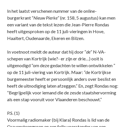
In het laatst verschenen nummer van de online-
burgerkrant “
Nieuw Pierke
” (nr. 158, 5 augustus) kan men
een variant van de tekst lezen die Jean-Pierre Rondas
heeft uitgesproken op de 11 juli-vieringen in Hove,
Haaltert, Oudenaarde, Ekeren en Bilzen.
In voetnoot meldt de auteur dat hij door “
de
” N-VA-
schepen van Kortrijk (wie?- er zijn er drie…) ooit is
uitgenodigd “om deze gedachten te willen ontwikkelen ”
op de 11 juli-viering van Kortrijk. Maar: “de Kortrijkse
burgemeester heeft er persoonlijk anders over beslist en
heeft de uitnodiging laten afzeggen.” En, zegt Rondas nog:
“Begrijpelijk voor iemand die de zesde staatshervorming
als een stap vooruit voor Vlaanderen beschouwt.”
P.S. (1)
Voormalig radiomaker (bij Klara) Rondas is lid van de
Gravensteengroep en een felle voorstander van een