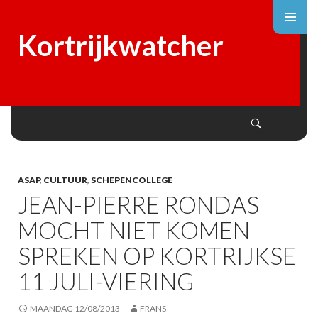
Kortrijkwatcher
Search
SKIP
TO
CONTENT
ASAP
,
CULTUUR
,
SCHEPENCOLLEGE
JEAN-PIERRE RONDAS
MOCHT NIET KOMEN
SPREKEN OP KORTRIJKSE
11 JULI-VIERING
MAANDAG 12/08/2013
FRANS