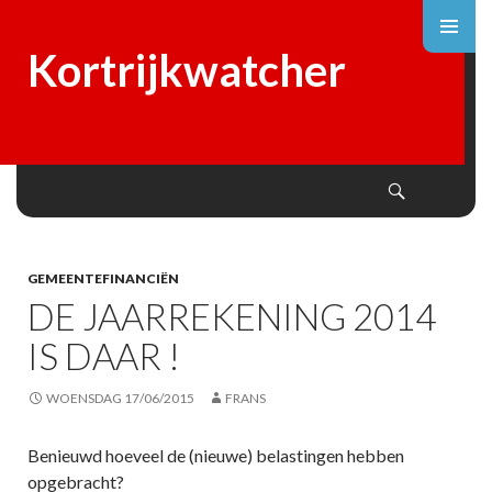
Kortrijkwatcher
Search
SKIP
TO
CONTENT
GEMEENTEFINANCIËN
DE JAARREKENING 2014
IS DAAR !
WOENSDAG 17/06/2015
FRANS
Benieuwd hoeveel de (nieuwe) belastingen hebben
opgebracht?