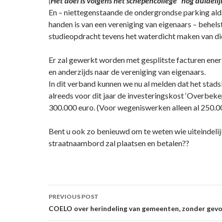
(
Het doel is volgens het schepencollege “nog duidelij
En – niettegenstaande de ondergrondse parking alda
handen is van een vereniging van eigenaars – behels
studieopdracht tevens het waterdicht maken van di
Er zal gewerkt worden met gesplitste facturen ener
en anderzijds naar de vereniging van eigenaars.
In dit verband kunnen we nu al melden dat het sta
alreeds voor dit jaar de investeringskost ‘Overbeke
300.000 euro. (Voor wegeniswerken alleen al 250.00
Bent u ook zo benieuwd om te weten wie uiteindelij
straatnaambord zal plaatsen en betalen??
Post
PREVIOUS POST
navigation
COELO over herindeling van gemeenten, zonder gev