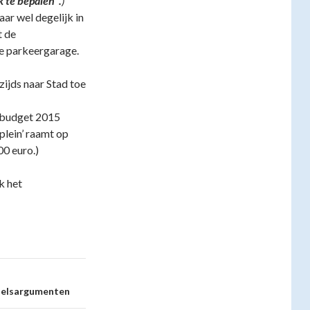
k te bepalen”.
)
ar wel degelijk in
t de
e parkeergarage.
zijds naar Stad toe
dsbudget 2015
plein’ raamt op
0 euro.)
k het
oelsargumenten