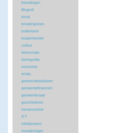
belastingen
Blogroll
borat
breakingnews
buitenland
burgemeester
cultuur
democratie
demografie
economie
errata
gemeentebedrijven
gemeentefinanciën
gemeenteraad
geschiedenis
hersenscheet
ICT
infotainment
investeringen