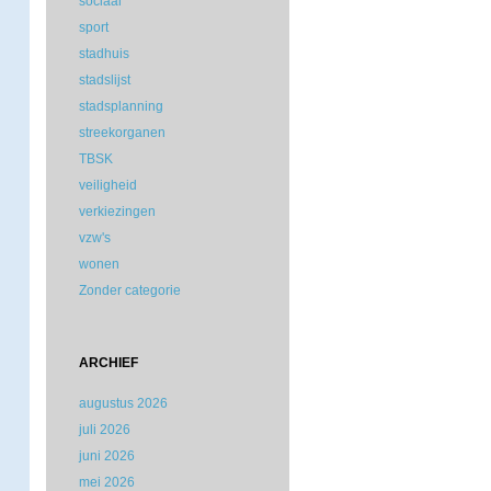
sociaal
sport
stadhuis
stadslijst
stadsplanning
streekorganen
TBSK
veiligheid
verkiezingen
vzw's
wonen
Zonder categorie
ARCHIEF
augustus 2026
juli 2026
juni 2026
mei 2026