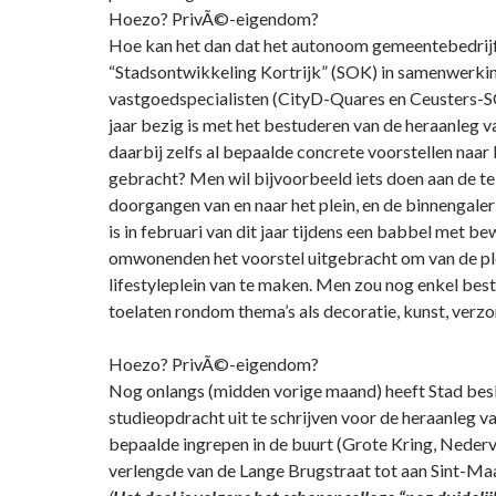
Hoezo? PrivÃ©-eigendom?
Hoe kan het dan dat het autonoom gemeentebedrij
“Stadsontwikkeling Kortrijk” (SOK) in samenwerki
vastgoedspecialisten (CityD-Quares en Ceusters-S
jaar bezig is met het bestuderen van de heraanleg va
daarbij zelfs al bepaalde concrete voorstellen naar 
gebracht? Men wil bijvoorbeeld iets doen aan de te
doorgangen van en naar het plein, en de binnengale
is in februari van dit jaar tijdens een babbel met b
omwonenden het voorstel uitgebracht om van de pl
lifestyleplein van te maken. Men zou nog enkel b
toelaten rondom thema’s als decoratie, kunst, verzorg
Hoezo? PrivÃ©-eigendom?
Nog onlangs (midden vorige maand) heeft Stad besl
studieopdracht uit te schrijven voor de heraanleg va
bepaalde ingrepen in de buurt (Grote Kring, Nedervi
verlengde van de Lange Brugstraat tot aan Sint-Ma