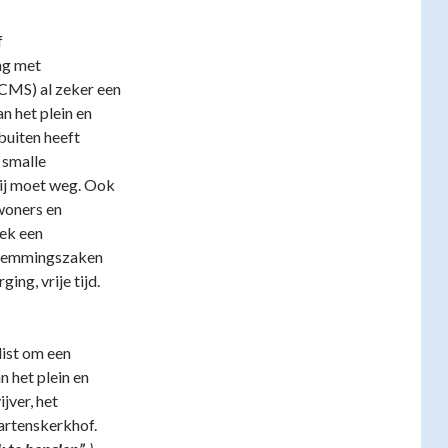
f
ng met
CMS) al zeker een
n het plein en
buiten heeft
 smalle
rij moet weg. Ook
ewoners en
ek een
estemmingszaken
ing, vrije tijd.
ist om een
n het plein en
jver, het
artenskerkhof.