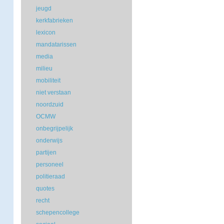
jeugd
kerkfabrieken
lexicon
mandatarissen
media
milieu
mobiliteit
niet verstaan
noordzuid
OCMW
onbegrijpelijk
onderwijs
partijen
personeel
politieraad
quotes
recht
schepencollege