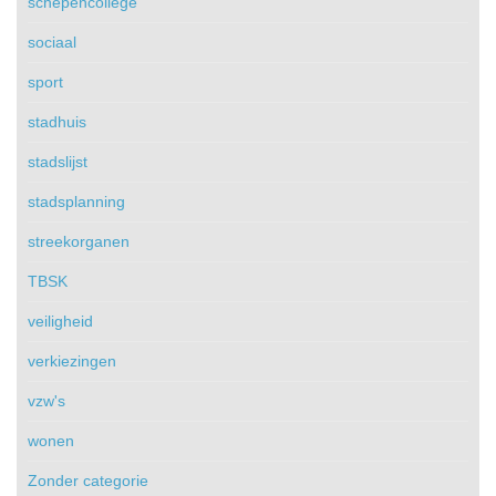
schepencollege
sociaal
sport
stadhuis
stadslijst
stadsplanning
streekorganen
TBSK
veiligheid
verkiezingen
vzw's
wonen
Zonder categorie