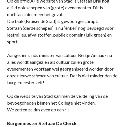
Op de officiÃ«le website van Stad is Stefaan Bral nog
altijd ook schepen van (grote) evenementen. Dit is
nochtans niet meer het geval.
Die taak (Bruisende Stad) is gewoon geschrapt.
Stefaan (derde schepen) is nu “enkel” nog bevoegd voor
leefmilieu, afvalstoffen, publiek domein (luik groen) en
sport.
Aangezien sinds minister van cultuur Bertje Anciaux nu
alles wordt aangezien als cultuur zullen grote
evenementen voortaan wel georganiseerd worden door
onze nieuwe
schepen
van cultuur. Dat is niet minder dan de
burgemeester zelf!
Op de website van Stad kan men de verdeling van de
bevoegdheden binnen het College niet vinden.
We zetten ze dus even op een rij.
Burgemeester Stefaan De Clerck