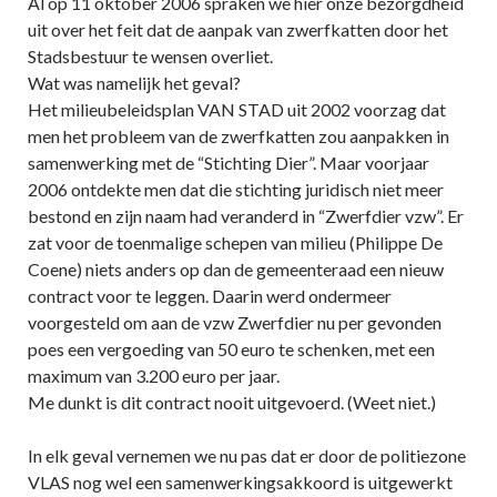
Al op 11 oktober 2006 spraken we hier onze bezorgdheid
uit over het feit dat de aanpak van zwerfkatten door het
Stadsbestuur te wensen overliet.
Wat was namelijk het geval?
Het milieubeleidsplan VAN STAD uit 2002 voorzag dat
men het probleem van de zwerfkatten zou aanpakken in
samenwerking met de “Stichting Dier”. Maar voorjaar
2006 ontdekte men dat die stichting juridisch niet meer
bestond en zijn naam had veranderd in “Zwerfdier vzw”. Er
zat voor de toenmalige schepen van milieu (Philippe De
Coene) niets anders op dan de gemeenteraad een nieuw
contract voor te leggen. Daarin werd ondermeer
voorgesteld om aan de vzw Zwerfdier nu per gevonden
poes een vergoeding van 50 euro te schenken, met een
maximum van 3.200 euro per jaar.
Me dunkt is dit contract nooit uitgevoerd. (Weet niet.)
In elk geval vernemen we nu pas dat er door de politiezone
VLAS nog wel een samenwerkingsakkoord is uitgewerkt