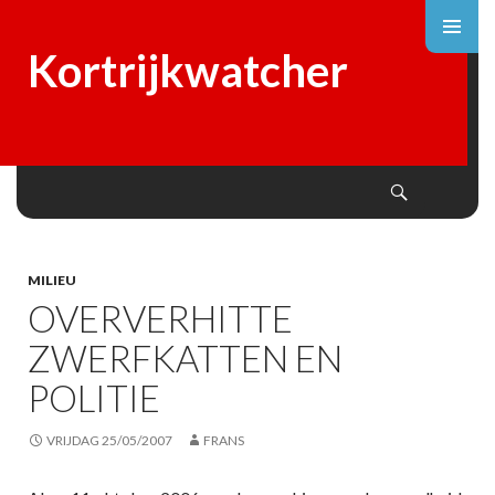
Kortrijkwatcher
Search
SKIP
TO
CONTENT
MILIEU
OVERVERHITTE
ZWERFKATTEN EN
POLITIE
VRIJDAG 25/05/2007
FRANS