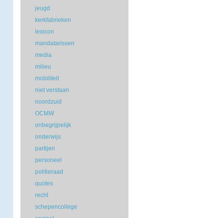
jeugd
kerkfabrieken
lexicon
mandatarissen
media
milieu
mobiliteit
niet verstaan
noordzuid
OCMW
onbegrijpelijk
onderwijs
partijen
personeel
politieraad
quotes
recht
schepencollege