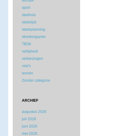
sociaal
sport
stadhuis
stadslijst
stadsplanning
streekorganen
TBSK
veiligheid
verkiezingen
vzw's
wonen
Zonder categorie
ARCHIEF
augustus 2026
juli 2026
juni 2026
mei 2026