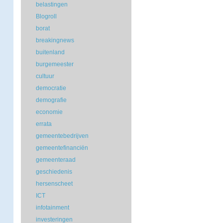
belastingen
Blogroll
borat
breakingnews
buitenland
burgemeester
cultuur
democratie
demografie
economie
errata
gemeentebedrijven
gemeentefinanciën
gemeenteraad
geschiedenis
hersenscheet
ICT
infotainment
investeringen