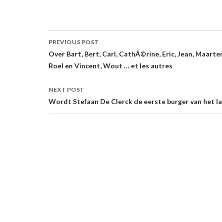
Post
PREVIOUS POST
navigation
Over Bart, Bert, Carl, CathÃ©rine, Eric, Jean, Maarten
Roel en Vincent, Wout … et les autres
NEXT POST
Wordt Stefaan De Clerck de eerste burger van het l