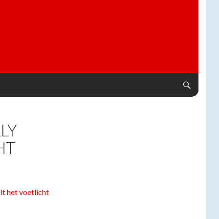
LY
HT
it het voetlicht