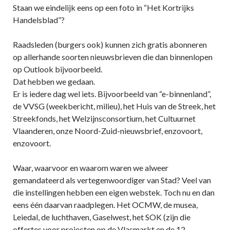
Staan we eindelijk eens op een foto in “Het Kortrijks
Handelsblad”?
Raadsleden (burgers ook) kunnen zich gratis abonneren
op allerhande soorten nieuwsbrieven die dan binnenlopen
op Outlook bijvoorbeeld.
Dat hebben we gedaan.
Er is iedere dag wel iets. Bijvoorbeeld van “e-binnenland”,
de VVSG (weekbericht, milieu), het Huis van de Streek, het
Streekfonds, het Welzijnsconsortium, het Cultuurnet
Vlaanderen, onze Noord-Zuid-nieuwsbrief, enzovoort,
enzovoort.
Waar, waarvoor en waarom waren we alweer
gemandateerd als vertegenwoordiger van Stad? Veel van
die instellingen hebben een eigen webstek. Toch nu en dan
eens één daarvan raadplegen. Het OCMW, de musea,
Leiedal, de luchthaven, Gaselwest, het SOK (zijn die
offertes voor projecten op de Vlasmarkt en de 12