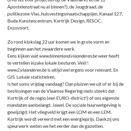
Apostelenstraat nu al binnen?), de Jeugdraad, de
politiezone Vlas, huisvestingsmaatschappijen, Kanaal 127,
Buda Kunstencentrum, Kortrijk Design, RESOC.
Enzovoort.
Zo rond klokslag 22 uur komen we in grote vorm en
beginnen aan het zwaardere werk.
Eens kijken wat
www.binnenland.vlaanderen.be
weer heeft
te vertellen inzake lokale besturen. Véél !
www2.vlaanderen.be
is altijd wel ergens voor relevant. En
GIS. Lokale statistieken.
Is het soms vrijdag vandaag? Dan pluizen we uit of er bij de
beslissingen van de Vlaamse Regering niets steekt dat
Kortrijk of de regio (een EURO-district!) of ons eigenste
mandaten aanbelangt. Jawel. De sociale huurwetgeving is
gewijzigd. Het vliegveld krijgt een LOM en een LEM.
Kortrijk wordt vereerd met een energieprijs. Dankzij ons
speurwerk weten we het eerder dan de gazetten.