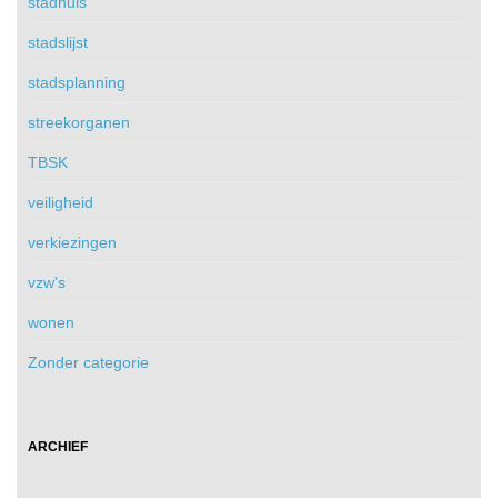
stadhuis
stadslijst
stadsplanning
streekorganen
TBSK
veiligheid
verkiezingen
vzw's
wonen
Zonder categorie
ARCHIEF