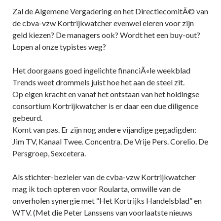
Zal de Algemene Vergadering en het DirectiecomitÃ© van
de cbva-vzw Kortrijkwatcher evenwel eieren voor zijn
geld kiezen? De managers ook? Wordt het een buy-out?
Lopen al onze typistes weg?
Het doorgaans goed ingelichte financiÃ«le weekblad
Trends weet drommels juist hoe het aan de steel zit.
Op eigen kracht en vanaf het ontstaan van het holdingse
consortium Kortrijkwatcher is er daar een due diligence
gebeurd.
Komt van pas. Er zijn nog andere vijandige gegadigden:
Jim TV, Kanaal Twee. Concentra. De Vrije Pers. Corelio. De
Persgroep, Sexcetera.
Als stichter-bezieler van de cvba-vzw Kortrijkwatcher
mag ik toch opteren voor Roularta, omwille van de
onverholen synergie met “Het Kortrijks Handelsblad” en
WTV. (Met die Peter Lanssens van voorlaatste nieuws