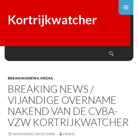
Kortrijkwatcher
Search
SKIP
TO
CONTENT
BREAKINGNEWS
,
MEDIA
BREAKING NEWS /
VIJANDIGE OVERNAME
NAKEND VAN DE CVBA-
VZW KORTRIJKWATCHER
WOENSDAG 20/02/2008
FRANS