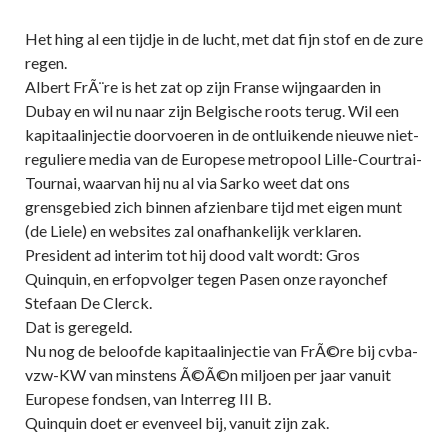
Het hing al een tijdje in de lucht, met dat fijn stof en de zure
regen.
Albert FrÃ¨re is het zat op zijn Franse wijngaarden in
Dubay en wil nu naar zijn Belgische roots terug. Wil een
kapitaalinjectie doorvoeren in de ontluikende nieuwe niet-
reguliere media van de Europese metropool Lille-Courtrai-
Tournai, waarvan hij nu al via Sarko weet dat ons
grensgebied zich binnen afzienbare tijd met eigen munt
(de Liele) en websites zal onafhankelijk verklaren.
President ad interim tot hij dood valt wordt: Gros
Quinquin, en erfopvolger tegen Pasen onze rayonchef
Stefaan De Clerck.
Dat is geregeld.
Nu nog de beloofde kapitaalinjectie van FrÃ©re bij cvba-
vzw-KW van minstens Ã©Ã©n miljoen per jaar vanuit
Europese fondsen, van Interreg III B.
Quinquin doet er evenveel bij, vanuit zijn zak.