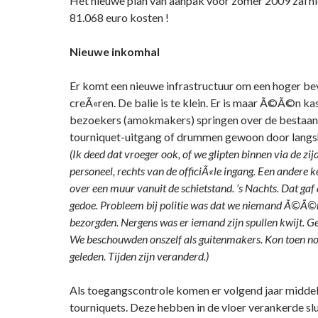
Het nieuwe plan van aanpak voor zomer 2009 zal ni
81.068 euro kosten !
Nieuwe inkomhal
Er komt een nieuwe infrastructuur om een hoger bev
creÃ«ren. De balie is te klein. Er is maar Ã©Ã©n k
bezoekers (amokmakers) springen over de bestaand
tourniquet-uitgang of drummen gewoon door langs
(Ik deed dat vroeger ook, of we glipten binnen via de zij
personeel, rechts van de officiÃ«le ingang. Een andere
over een muur vanuit de schietstand. ’s Nachts. Dat gaf 
gedoe. Probleem bij politie was dat we niemand Ã©Ã©n
bezorgden. Nergens was er iemand zijn spullen kwijt. 
We beschouwden onszelf als guitenmakers. Kon toen no
geleden. Tijden zijn veranderd.)
Als toegangscontrole komen er volgend jaar midde
tourniquets. Deze hebben in de vloer verankerde slu