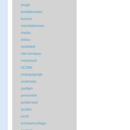
jeugd
kerkfabrieken
lexicon
mandatarissen
media
milieu
mobiliteit
niet verstaan
noordzuid
OCMW
onbegrijpelijk
onderwijs
partijen
personeel
politieraad
quotes
recht
schepencollege