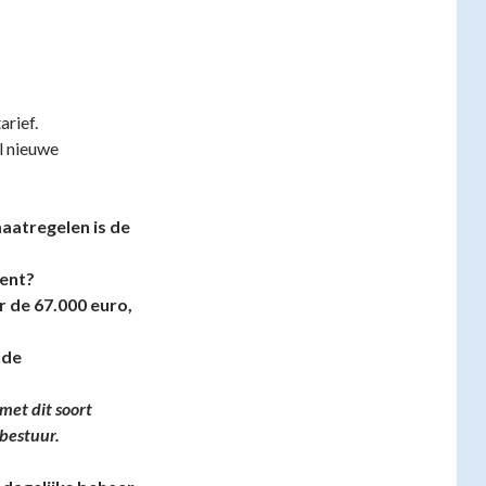
arief.
l nieuwe
aatregelen is de
ment?
 de 67.000 euro,
nde
met dit soort
 bestuur.