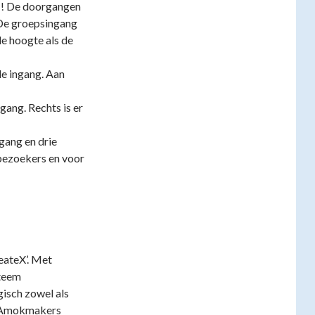
s ! De doorgangen
 De groepsingang
de hoogte als de
de ingang. Aan
ngang. Rechts is er
gang en drie
ezoekers en voor
eateX’. Met
steem
gisch zowel als
. Amokmakers