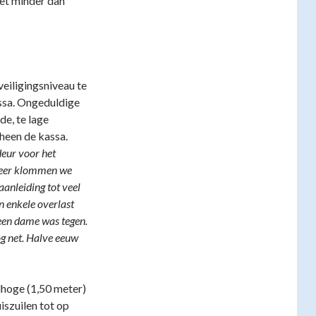
et minder dan
eiligingsniveau te
assa. Ongeduldige
e, te lage
heen de kassa.
deur voor het
 keer klommen we
aanleiding tot veel
 enkele overlast
Geen dame was tegen.
g net. Halve eeuw
lhoge (1,50 meter)
iszuilen tot op