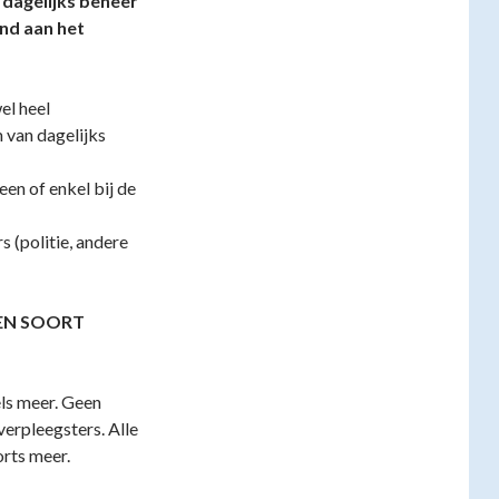
dagelijks beheer
nd aan het
el heel
 van dagelijks
een of enkel bij de
s (politie, andere
EN SOORT
ls meer. Geen
verpleegsters. Alle
orts meer.