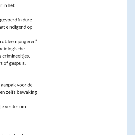
 in het
gevoerd in dure
at eindigend op
probleemjongeren”
sociologische
 crimineeltjes,
s of gespuis.
n aanpak voor de
 en zelfs bewaking
pje verder om