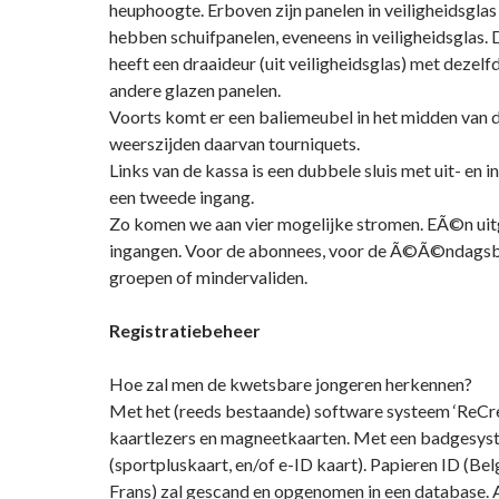
heuphoogte. Erboven zijn panelen in veiligheidsgla
hebben schuifpanelen, eveneens in veiligheidsglas.
heeft een draaideur (uit veiligheidsglas) met dezelf
andere glazen panelen.
Voorts komt er een baliemeubel in het midden van 
weerszijden daarvan tourniquets.
Links van de kassa is een dubbele sluis met uit- en i
een tweede ingang.
Zo komen we aan vier mogelijke stromen. EÃ©n uit
ingangen. Voor de abonnees, voor de Ã©Ã©ndagsb
groepen of mindervaliden.
Registratiebeheer
Hoe zal men de kwetsbare jongeren herkennen?
Met het (reeds bestaande) software systeem ‘ReCr
kaartlezers en magneetkaarten. Met een badgesy
(sportpluskaart, en/of e-ID kaart). Papieren ID (Bel
Frans) zal gescand en opgenomen in een database