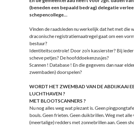
En de gemeenteraad heeft voor zgn. daden van 
(beneden een bepaald bedrag) delegatie verlee
schepencollege…
Vinden de raadsleden nu werkelijk dat het met die w
draconische registratiemaatregel gaat om een vorm
bestuur?
Identiteitscontrole! Door zo’n kassierster? Bij ieder
scheve petjes? De hoofddoekenzusjes?
Scannen ! Database ! En die gegevens dan naar elder
zwembaden) doorspelen?
WORDT HET ZWEMBAD VAN DE ABDIJKAAI E
LUCHTHAVEN ?
MET BLOOTSCANNERS ?
Nu nog alles weg wat plezant is. Geen pingpongtafe
bouls. Geen frieten. Geen duikbrillen. Weg met alle 
(meertalige) redders met zonnebrillen aan. Geen sh