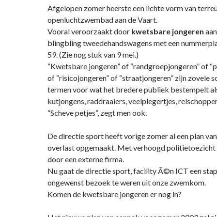
Afgelopen zomer heerste een lichte vorm van terreur
openluchtzwembad aan de Vaart.
Vooral veroorzaakt door
kwetsbare jongeren
aan
blingbling tweedehandswagens met een nummerpla
59. (Zie nog stuk van 9 mei.)
“Kwetsbare jongeren” of “randgroepjongeren” of “
of “risicojongeren” of “straatjongeren” zijn zovele 
termen voor wat het bredere publiek bestempelt als
kutjongens, raddraaiers, veelplegertjes, relschopper
“Scheve petjes”, zegt men ook.
De directie sport heeft vorige zomer al een plan va
overlast opgemaakt. Met verhoogd politietoezicht
door een externe firma.
Nu gaat de directie sport, facility Ã©n ICT een sta
ongewenst bezoek te weren uit onze zwemkom.
Komen de kwetsbare jongeren er nog in?