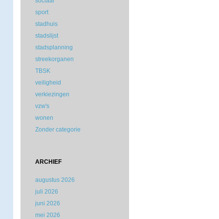
sociaal
sport
stadhuis
stadslijst
stadsplanning
streekorganen
TBSK
veiligheid
verkiezingen
vzw's
wonen
Zonder categorie
ARCHIEF
augustus 2026
juli 2026
juni 2026
mei 2026