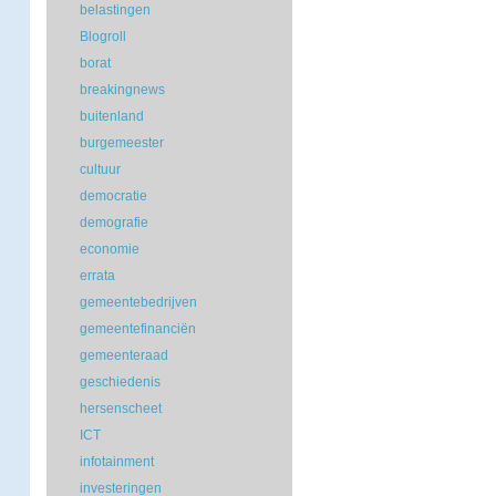
belastingen
Blogroll
borat
breakingnews
buitenland
burgemeester
cultuur
democratie
demografie
economie
errata
gemeentebedrijven
gemeentefinanciën
gemeenteraad
geschiedenis
hersenscheet
ICT
infotainment
investeringen