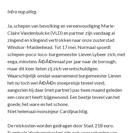
Infra nog uitleg.
Ja, schepen van bevolking en vereenvoudiging Marie-
Claire Vandenbulcke (VLD) en partner zijn vandaag al
zingend en klingend vertrokken naar onze zusterstad
Windsor-Maidenhead. Tot 17 mei. Normaal spoedt
schepen-poco-loco-burgemeester Lieven Lybeer zich, met
eega, minstens Ã©Ã©nmaal per jaar naar de borough,
maar dit keer lieten zij zich verontschuldigen.
Waarschijnlijk omdat waarnemend burgemeester Lieven
het nu toch wel Ã©Ã©n snoepreisje teveel vond,
aangezien hij daar (met partner) pas twee maand geleden
een concert heeft bijgewoond. Een beetje teveel van het
goede, het ware en het schone.
Niet helemaal monsinjeur Cardijnachtig.
De reiskosten worden gedragen door Stad. 218 euro.
Eventuele ‘deelnamekosten’ zijn ook voor rekening van