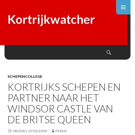
Kortrijkwatcher
Search
SKIP
TO
CONTENT
SCHEPENCOLLEGE
KORTRIJKS SCHEPEN EN
PARTNER NAAR HET
WINDSOR CASTLE VAN
DE BRITSE QUEEN
VRIJDAG 15/05/2009
FRANS