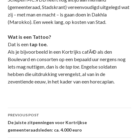
(gemeenteraad, Stadskrant) vereenvoudigd uitgelegd wat
zij – met man en macht – is gaan doen in Dakhla
(Marokko). Een week lang, op kosten van Stad.
Wat is een Tattoo?
Dat is een
tap toe.
Als je bijvoorbeeld in een Kortrijks cafÃ© als den
Boulevard en consorten op een bepaald uur nergens nog
iets mag nuttigen, dan is de
tap toe
. Engelse soldaten
hebben die uitdrukking verengelst, al van in de
zeventiende eeuw, in het kader van een horecaplan.
Post
PREVIOUS POST
navigation
De juiste zitpenningen voor Kortrijkse
gemeenteraadsleden: ca. 4.000 euro