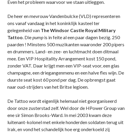
Even het probleem waarvoor we staan uitleggen.
De heer en mevrouw Vandenbulcke (VLD) representeren
ons vanaf vandaag in het koninklijk kasteel ter
gelegenheid van
The Windsor Castle Royal Military
Tattoo
. Die
pump
is in feite al een paar dagen bezig. 250
paarden ! Minstens 500 muzikanten waaronder 200 pipers
en drummers. Land- en zee- en luchtmacht doen ditmaal
mee. Een VIP Hospitality Arrangement kost 150 pond,
zonder VAT. Daar krijgt men een VIP-seat voor, een glas
champagne, een driegangenmenu en een halve fles wijn. De
duurste seat kost 60 pond per dag. De opbrengst gaat
naar oud-strijders van het Britse legioen.
De Tattoo wordt eigenlijk helemaal niet georganiseerd
door onze zusterstad zelf. Wel door de HPower Group van
ene sir Simon Brooks-Ward. In mei 2003 kwam deze
luitenant-kolonel met enkele honderden soldaten terug uit
Irak, en vond het schandelijk hoe erg onderkoeld zij