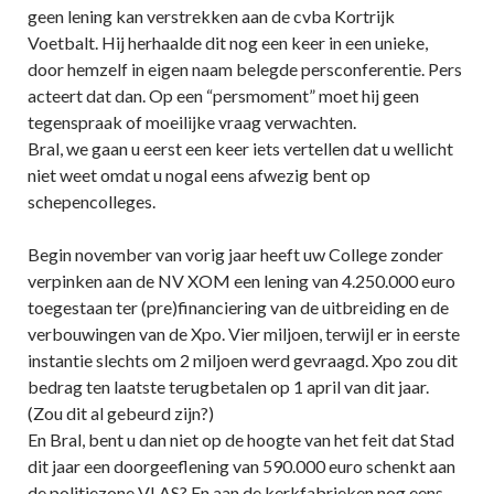
geen lening kan verstrekken aan de cvba Kortrijk
Voetbalt. Hij herhaalde dit nog een keer in een unieke,
door hemzelf in eigen naam belegde persconferentie. Pers
acteert dat dan. Op een “persmoment” moet hij geen
tegenspraak of moeilijke vraag verwachten.
Bral, we gaan u eerst een keer iets vertellen dat u wellicht
niet weet omdat u nogal eens afwezig bent op
schepencolleges.
Begin november van vorig jaar heeft uw College zonder
verpinken aan de NV XOM een lening van 4.250.000 euro
toegestaan ter (pre)financiering van de uitbreiding en de
verbouwingen van de Xpo. Vier miljoen, terwijl er in eerste
instantie slechts om 2 miljoen werd gevraagd. Xpo zou dit
bedrag ten laatste terugbetalen op 1 april van dit jaar.
(Zou dit al gebeurd zijn?)
En Bral, bent u dan niet op de hoogte van het feit dat Stad
dit jaar een doorgeeflening van 590.000 euro schenkt aan
de politiezone VLAS? En aan de kerkfabrieken nog eens