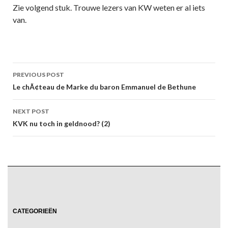
Zie volgend stuk. Trouwe lezers van KW weten er al iets
van.
Post
PREVIOUS POST
navigation
Le chÃ¢teau de Marke du baron Emmanuel de Bethune
NEXT POST
KVK nu toch in geldnood? (2)
CATEGORIEËN