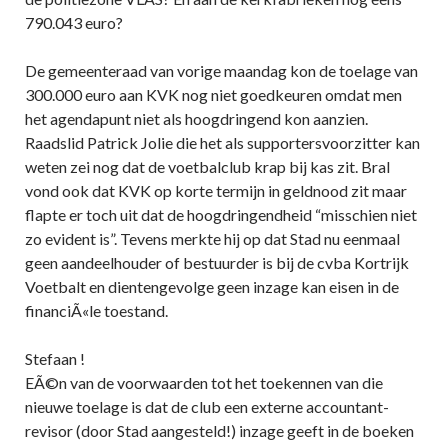
790.043 euro?
De gemeenteraad van vorige maandag kon de toelage van
300.000 euro aan KVK nog niet goedkeuren omdat men
het agendapunt niet als hoogdringend kon aanzien.
Raadslid Patrick Jolie die het als supportersvoorzitter kan
weten zei nog dat de voetbalclub krap bij kas zit. Bral
vond ook dat KVK op korte termijn in geldnood zit maar
flapte er toch uit dat de hoogdringendheid “misschien niet
zo evident is”. Tevens merkte hij op dat Stad nu eenmaal
geen aandeelhouder of bestuurder is bij de cvba Kortrijk
Voetbalt en dientengevolge geen inzage kan eisen in de
financiÃ«le toestand.
Stefaan !
EÃ©n van de voorwaarden tot het toekennen van die
nieuwe toelage is dat de club een externe accountant-
revisor (door Stad aangesteld!) inzage geeft in de boeken