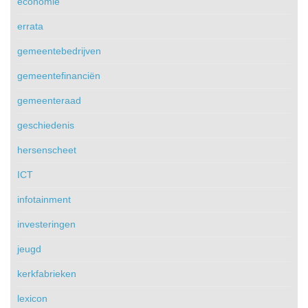
economie
errata
gemeentebedrijven
gemeentefinanciën
gemeenteraad
geschiedenis
hersenscheet
ICT
infotainment
investeringen
jeugd
kerkfabrieken
lexicon