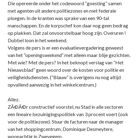
Die opereerde onder het codewoord “goesting” samen
met agenten uit andere politiezones en met federale
ploegen. In de kranten was sprake van een 90-tal
manschappen. En de korpschef kon daar nog geen bedrag
op plakken. Dat zal onvoorstelbaar hoog zijn. Overuren !
Dubbel loon in het weekend.
Volgens de pers is er een evaluatievergadering geweest
van het “openings
weekend
” met alleen maar blije gezichten.
Met wie? Met de pers? In het beknopt verslag van “Het
Nieuwsblad” geen woord over de kosten voor politie en
veiligheidsdiensten. (“Blauw” is overigens nu nog altijd
opvallend aanwezig in het winkelcentrum.)
Allez.
ZÃ©Ã©r constructief voorstel, nu Stad in alle sectoren
een lineaire bezuinigingspolitiek van 3 procent voert (ook
voor de politiezone). Stuur de facturen naar de manager
van het shoppingcentrum, Dominique Desmeytere,
woonachtig in Zwevegem.