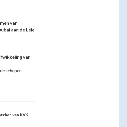
emen van
ubai aan de Leie
fwikkeling van
 de schepen
atchen van KVK