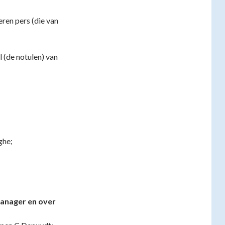
eren pers (die van
 (de notulen) van
ghe;
manager en over