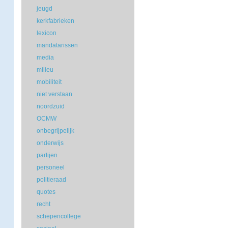
jeugd
kerkfabrieken
lexicon
mandatarissen
media
milieu
mobiliteit
niet verstaan
noordzuid
OCMW
onbegrijpelijk
onderwijs
partijen
personeel
politieraad
quotes
recht
schepencollege