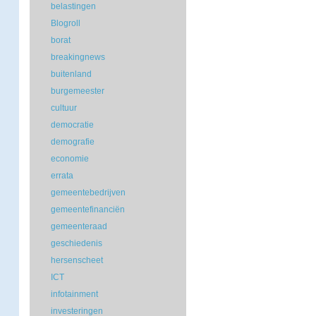
belastingen
Blogroll
borat
breakingnews
buitenland
burgemeester
cultuur
democratie
demografie
economie
errata
gemeentebedrijven
gemeentefinanciën
gemeenteraad
geschiedenis
hersenscheet
ICT
infotainment
investeringen