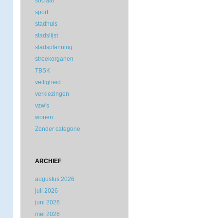
sociaal
sport
stadhuis
stadslijst
stadsplanning
streekorganen
TBSK
veiligheid
verkiezingen
vzw's
wonen
Zonder categorie
ARCHIEF
augustus 2026
juli 2026
juni 2026
mei 2026