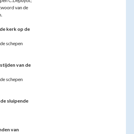
epen C.Depuydt;
twoord van de
n.
de kerk op de
 de schepen
stijden van de
 de schepen
de sluipende
nden van