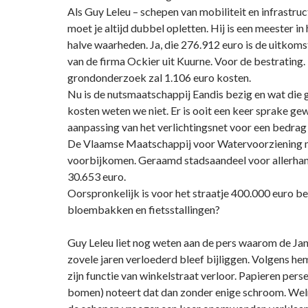
Als Guy Leleu – schepen van mobiliteit en infrastruc
moet je altijd dubbel opletten. Hij is een meester in
halve waarheden. Ja, die 276.912 euro is de uitkoms
van de firma Ockier uit Kuurne. Voor de bestrating.
grondonderzoek zal 1.106 euro kosten.
Nu is de nutsmaatschappij Eandis bezig en wat die
kosten weten we niet. Er is ooit een keer sprake ge
aanpassing van het verlichtingsnet voor een bedrag
De Vlaamse Maatschappij voor Watervoorziening 
voorbijkomen. Geraamd stadsaandeel voor allerhand
30.653 euro.
Oorspronkelijk is voor het straatje 400.000 euro b
bloembakken en fietsstallingen?
Guy Leleu liet nog weten aan de pers waarom de Jan 
zovele jaren verloederd bleef bijliggen. Volgens h
zijn functie van winkelstraat verloor. Papieren pers
bomen) noteert dat dan zonder enige schroom. Weln