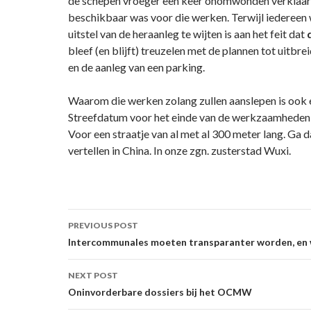
de schepen vroeger een keer onomwonden verklaard
beschikbaar was voor die werken. Terwijl iedereen 
uitstel van de heraanleg te wijten is aan het feit dat
bleef (en blijft) treuzelen met de plannen tot uitbre
en de aanleg van een parking.
Waarom die werken zolang zullen aanslepen is ook e
Streefdatum voor het einde van de werkzaamheden
Voor een straatje van al met al 300 meter lang. Ga 
vertellen in China. In onze zgn. zusterstad Wuxi.
Post
PREVIOUS POST
navigation
Intercommunales moeten transparanter worden, en w
NEXT POST
Oninvorderbare dossiers bij het OCMW