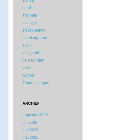
sociaal
sport
stadhuis
stadslijst
stadsplanning
streekorganen
TBSK
veiligheid
verkiezingen
vzw's
wonen
Zonder categorie
ARCHIEF
augustus 2026
juli 2026
juni 2026
mei 2026