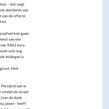
tuur – iets zegt
 het debiteren van
t van de offerte
 Het
 graafwerken gaan
weest van een
 van 9.862 euro.
moet ook nog
e leidingen is
egroot. Met
Persijnstraat er
em omdat de straat
e (van de dode
u, jawel – heeft