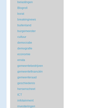
belastingen
Blogroll
borat
breakingnews
buitenland
burgemeester
cultuur
democratie
demografie
economie
errata
gemeentebedrijven
gemeentefinanciën
gemeenteraad
geschiedenis
hersenscheet
ICT
infotainment
investeringen