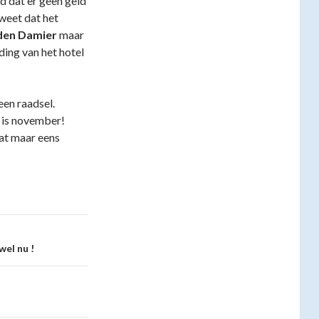
 dat er geen geld
weet dat het
den Damier
maar
iding van het hotel
en raadsel.
 is november!
dat maar eens
el nu !