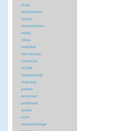
jeugd
kerkfabrieken
lexicon
mandatarissen
media
milieu
mobiliteit
niet verstaan
noordzuid
OCMW
onbegrijpelijk
onderwijs
partijen
personeel
politieraad
quotes
recht
schepencollege