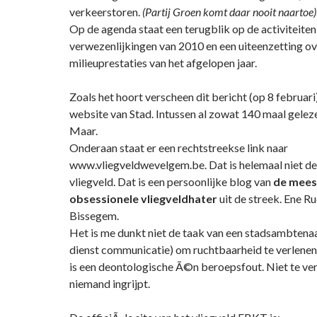
verkeerstoren.
(Partij Groen komt daar nooit naartoe)
Op de agenda staat een terugblik op de activiteiten
verwezenlijkingen van 2010 en een uiteenzetting ov
milieuprestaties van het afgelopen jaar.
Zoals het hoort verscheen dit bericht (op 8 februari
website van Stad. Intussen al zowat 140 maal gelez
Maar.
Onderaan staat er een rechtstreekse link naar
www.vliegveldwevelgem.be. Dat is helemaal niet de
vliegveld. Dat is een persoonlijke blog van
de mees
obsessionele vliegveldhater
uit de streek. Ene R
Bissegem.
Het is me dunkt niet de taak van een stadsambtenaa
dienst communicatie) om ruchtbaarheid te verlenen 
is een deontologische Ã©n beroepsfout. Niet te ver
niemand ingrijpt.