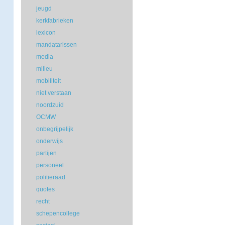
jeugd
kerkfabrieken
lexicon
mandatarissen
media
milieu
mobiliteit
niet verstaan
noordzuid
OCMW
onbegrijpelijk
onderwijs
partijen
personeel
politieraad
quotes
recht
schepencollege