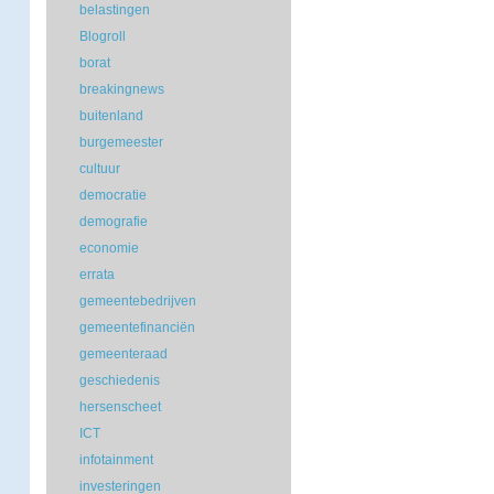
belastingen
Blogroll
borat
breakingnews
buitenland
burgemeester
cultuur
democratie
demografie
economie
errata
gemeentebedrijven
gemeentefinanciën
gemeenteraad
geschiedenis
hersenscheet
ICT
infotainment
investeringen