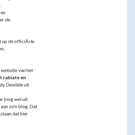
.
 en
er de
) op de officiÃ«le
en.
 website van het
t rabiate en
udy Dewilde uit
r (nog wel uit
aan zo’n blog. Dat
staan dat hier