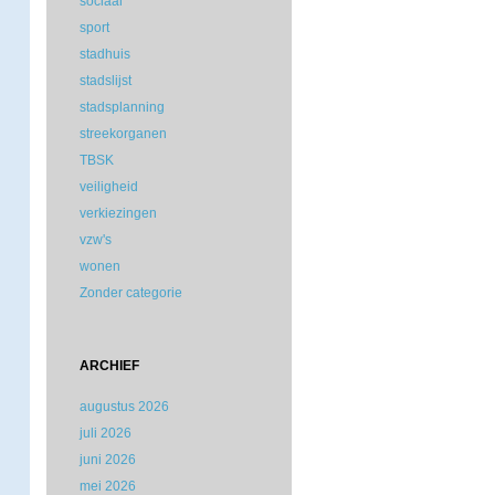
sociaal
sport
stadhuis
stadslijst
stadsplanning
streekorganen
TBSK
veiligheid
verkiezingen
vzw's
wonen
Zonder categorie
ARCHIEF
augustus 2026
juli 2026
juni 2026
mei 2026