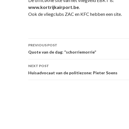
De officiÃ«le site van het vliegveld EBKT is:
www.kortrijkairport.be
.
Ook de vliegclubs ZAC en KFC hebben een site.
Post
PREVIOUS POST
navigation
Quote van de dag: “schorriemorrie”
NEXT POST
Huisadvocaat van de politiezone: Pieter Soens