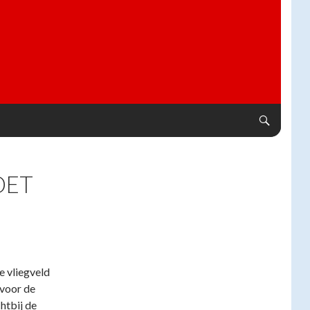
OET
e vliegveld
 voor de
htbij de