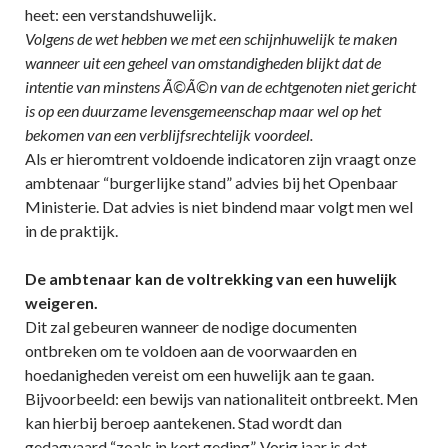
heet: een verstandshuwelijk.
Volgens de wet hebben we met een schijnhuwelijk te maken
wanneer uit een geheel van omstandigheden blijkt dat de
intentie van minstens Ã©Ã©n van de echtgenoten niet gericht
is op een duurzame levensgemeenschap maar wel op het
bekomen van een verblijfsrechtelijk voordeel.
Als er hieromtrent voldoende indicatoren zijn vraagt onze
ambtenaar “burgerlijke stand” advies bij het Openbaar
Ministerie. Dat advies is niet bindend maar volgt men wel
in de praktijk.
De ambtenaar kan de voltrekking van een huwelijk
weigeren.
Dit zal gebeuren wanneer de nodige documenten
ontbreken om te voldoen aan de voorwaarden en
hoedanigheden vereist om een huwelijk aan te gaan.
Bijvoorbeeld: een bewijs van nationaliteit ontbreekt. Men
kan hierbij beroep aantekenen. Stad wordt dan
gedagvaard “zoals in kort geding”. Vorig jaar is dat