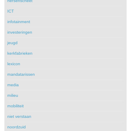
hersenscheet
ICT
infotainment
investeringen
jeugd
kerkfabrieken
lexicon
mandatarissen
media
milieu
mobiliteit
niet verstaan
noordzuid