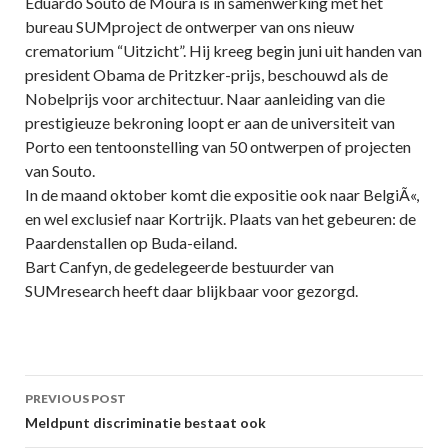
Eduardo Souto de Moura is in samenwerking met het
bureau SUMproject de ontwerper van ons nieuw
crematorium “Uitzicht”. Hij kreeg begin juni uit handen van
president Obama de Pritzker-prijs, beschouwd als de
Nobelprijs voor architectuur. Naar aanleiding van die
prestigieuze bekroning loopt er aan de universiteit van
Porto een tentoonstelling van 50 ontwerpen of projecten
van Souto.
In de maand oktober komt die expositie ook naar BelgiÃ«,
en wel exclusief naar Kortrijk. Plaats van het gebeuren: de
Paardenstallen op Buda-eiland.
Bart Canfyn, de gedelegeerde bestuurder van
SUMresearch heeft daar blijkbaar voor gezorgd.
Post
PREVIOUS POST
navigation
Meldpunt discriminatie bestaat ook