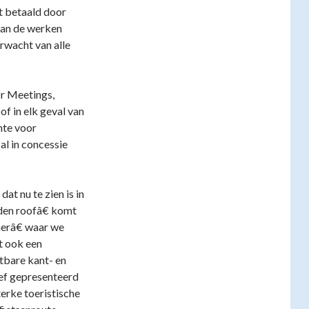
t betaald door
 van de werken
rwacht van alle
or Meetings,
of in elk geval van
mte voor
al in concessie
at nu te zien is in
en roofâ€ komt
merâ€ waar we
t ook een
bare kant- en
ief gepresenteerd
erke toeristische