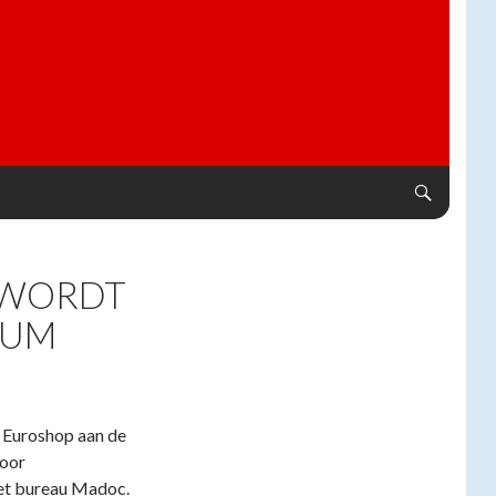
 WORDT
RUM
 Euroshop aan de
door
het bureau Madoc.