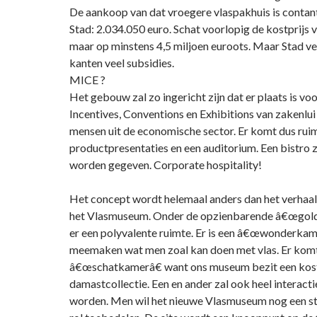
De aankoop van dat vroegere vlaspakhuis is contan
Stad: 2.034.050 euro. Schat voorlopig de kostprijs
maar op minstens 4,5 miljoen euroots. Maar Stad ve
kanten veel subsidies.
MICE ?
Het gebouw zal zo ingericht zijn dat er plaats is vo
Incentives, Conventions en Exhibitions van zakenlui 
mensen uit de economische sector. Er komt dus rui
productpresentaties en een auditorium. Een bistro z
worden gegeven. Corporate hospitality!
Het concept wordt helemaal anders dan het verhaal d
het Vlasmuseum. Onder de opzienbarende â€œgold
er een polyvalente ruimte. Er is een â€œwonderka
meemaken wat men zoal kan doen met vlas. Er kom
â€œschatkamerâ€ want ons museum bezit een kost
damastcollectie. Een en ander zal ook heel interact
worden. Men wil het nieuwe Vlasmuseum nog een st