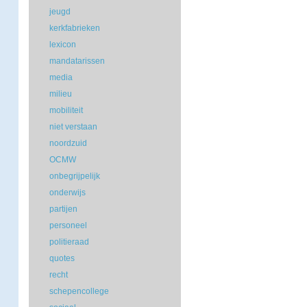
jeugd
kerkfabrieken
lexicon
mandatarissen
media
milieu
mobiliteit
niet verstaan
noordzuid
OCMW
onbegrijpelijk
onderwijs
partijen
personeel
politieraad
quotes
recht
schepencollege