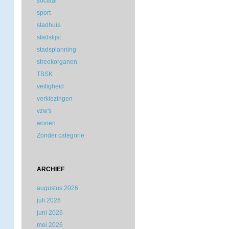
sociaal
sport
stadhuis
stadslijst
stadsplanning
streekorganen
TBSK
veiligheid
verkiezingen
vzw's
wonen
Zonder categorie
ARCHIEF
augustus 2026
juli 2026
juni 2026
mei 2026