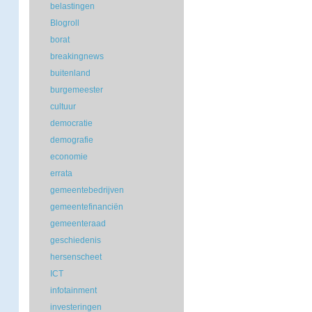
belastingen
Blogroll
borat
breakingnews
buitenland
burgemeester
cultuur
democratie
demografie
economie
errata
gemeentebedrijven
gemeentefinanciën
gemeenteraad
geschiedenis
hersenscheet
ICT
infotainment
investeringen