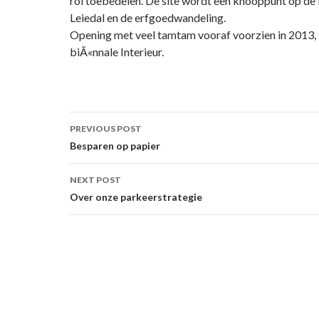
rol toebedelen. De site wordt een knooppunt op de 
Leiedal en de erfgoedwandeling.
Opening met veel tamtam vooraf voorzien in 2013, 
biÃ«nnale Interieur.
Post
PREVIOUS POST
navigation
Besparen op papier
NEXT POST
Over onze parkeerstrategie