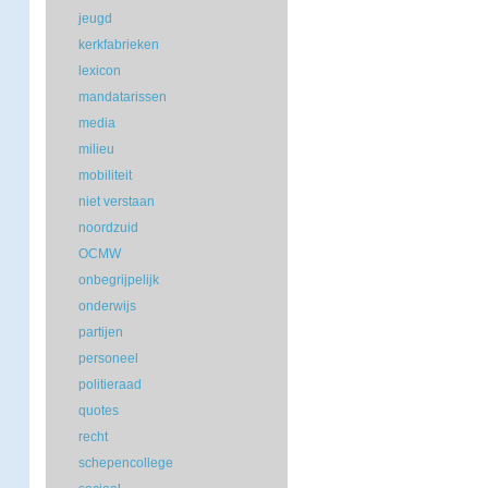
jeugd
kerkfabrieken
lexicon
mandatarissen
media
milieu
mobiliteit
niet verstaan
noordzuid
OCMW
onbegrijpelijk
onderwijs
partijen
personeel
politieraad
quotes
recht
schepencollege