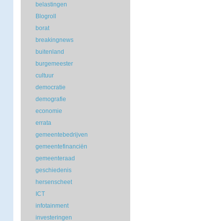
belastingen
Blogroll
borat
breakingnews
buitenland
burgemeester
cultuur
democratie
demografie
economie
errata
gemeentebedrijven
gemeentefinanciën
gemeenteraad
geschiedenis
hersenscheet
ICT
infotainment
investeringen