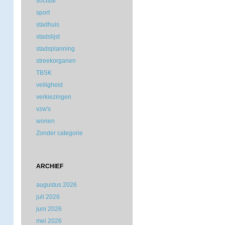
sociaal
sport
stadhuis
stadslijst
stadsplanning
streekorganen
TBSK
veiligheid
verkiezingen
vzw's
wonen
Zonder categorie
ARCHIEF
augustus 2026
juli 2026
juni 2026
mei 2026