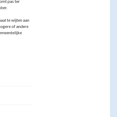
omt pas ter
mber.
al te wijten aan
ogere of andere
emeentelijke