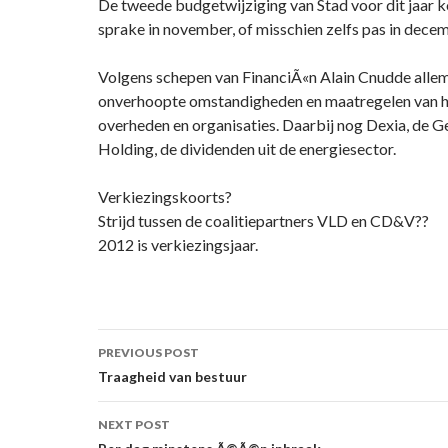
De tweede budgetwijziging van Stad voor dit jaar k
sprake in november, of misschien zelfs pas in dece
Volgens schepen van FinanciÃ«n Alain Cnudde allema
onverhoopte omstandigheden en maatregelen van h
overheden en organisaties. Daarbij nog Dexia, de G
Holding, de dividenden uit de energiesector.
Verkiezingskoorts?
Strijd tussen de coalitiepartners VLD en CD&V??
2012 is verkiezingsjaar.
Post
PREVIOUS POST
navigation
Traagheid van bestuur
NEXT POST