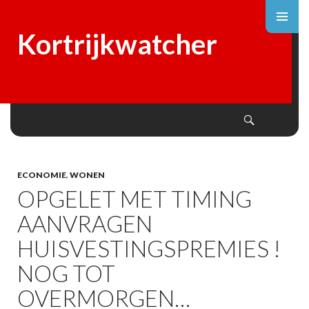
Kortrijkwatcher
Search
SKIP
TO
CONTENT
ECONOMIE
,
WONEN
OPGELET MET TIMING
AANVRAGEN
HUISVESTINGSPREMIES !
NOG TOT
OVERMORGEN…