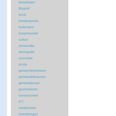
belastingen
Blogroll
borat
breakingnews
buitenland
burgemeester
cultuur
democratie
demografie
economie
errata
gemeentebedrijven
gemeentefinanciën
gemeenteraad
geschiedenis
hersenscheet
ICT
infotainment
investeringen