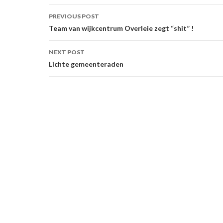
Post
PREVIOUS POST
navigation
Team van wijkcentrum Overleie zegt “shit” !
NEXT POST
Lichte gemeenteraden