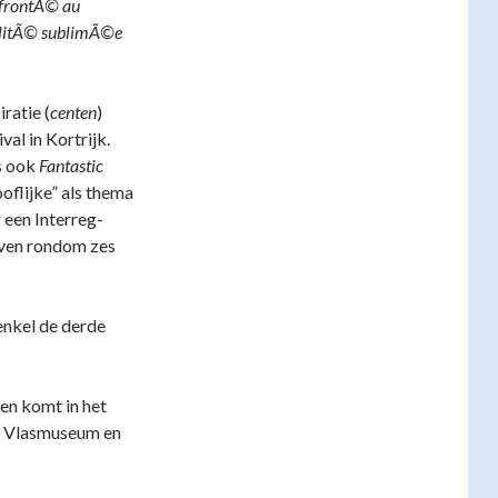
onfrontÃ© au
©alitÃ© sublimÃ©e
ratie (
centen
)
al in Kortrijk.
s ook
Fantastic
oflijke” als thema
r een Interreg-
rven rondom zes
 enkel de derde
 en komt in het
et Vlasmuseum en