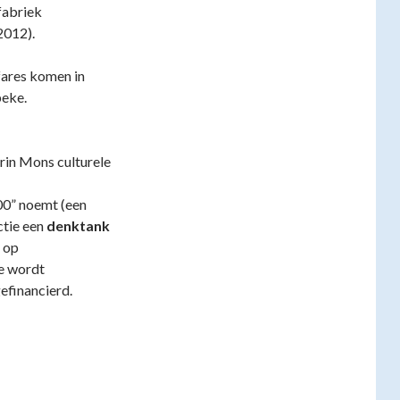
fabriek
2012).
fares komen in
beke.
arin Mons culturele
00” noemt (een
ctie een
denktank
t op
e wordt
efinancierd.