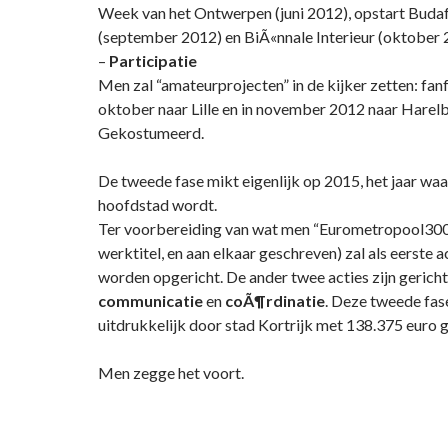
Week van het Ontwerpen (juni 2012), opstart Buda
(september 2012) en BiÃ«nnale Interieur (oktober 
–
Participatie
Men zal “amateurprojecten” in de kijker zetten: fan
oktober naar Lille en in november 2012 naar Harel
Gekostumeerd.
De tweede fase mikt eigenlijk op 2015, het jaar wa
hoofdstad wordt.
Ter voorbereiding van wat men “Eurometropool30
werktitel, en aan elkaar geschreven) zal als eerste a
worden opgericht. De ander twee acties zijn gerich
communicatie
en
coÃ¶rdinatie
. Deze tweede fas
uitdrukkelijk door stad Kortrijk met 138.375 euro g
Men zegge het voort.