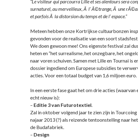
“Le visiteur qui parcourra Lille et ses alentours sera c
surnaturel, au merveilleux, Ã l’ Ã©trange, Ã une rÃ
et parfois Ã la distorsion du temps et de l’ espace.”
Meteen hebben onze Kortrijkse cultuurbonzen inspi
gevonden voor de realisatie van een soort stadsfestiv
We doen gewoon mee! Ons eigenste festival zal du
heten en “het surrealisme, het onzegbare, het ongelo
naar voren schuiven. Samen met Lille en Tournai is e
dossier ingediend om Europese subsidies te verwe
acties. Voor een totaal budget van 1,6 miljoen euro.
In een eerste fase gaat het om drie acties (waarvan
echt nieuw is):
–
Editie 3 van Futurotextiel
.
Zal in oktober volgend jaar te zien zijn in Tourcoing
najaar 2013 (?) als reizende tentoonstelling naar h
de Budafabriek.
–
Design