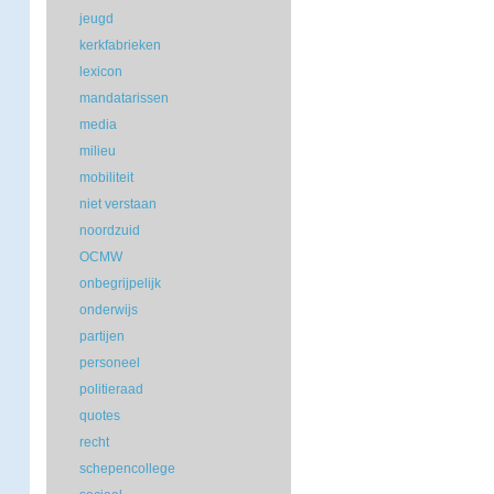
jeugd
kerkfabrieken
lexicon
mandatarissen
media
milieu
mobiliteit
niet verstaan
noordzuid
OCMW
onbegrijpelijk
onderwijs
partijen
personeel
politieraad
quotes
recht
schepencollege