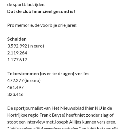
de sportbladzijden.
Dat de club financieel gezond is!
Pro memorie, de voorbije drie jaren:
Schulden
3.592.992 (in euro)
2.119.264
1.177.617
Te bestemmen (over te dragen) verlies
472.277 (in euro)
481.497
323.416
De sportjournalist van Het Nieuwsblad (hier NU in de
Kortrijkse regio Frank Buyse) heeft niet zonder slag of
stoot een interview met Joseph Allijns kunnen versieren.
“Jullie zoeken altijd negatieve verhalen,
” zo luidt het verwijt