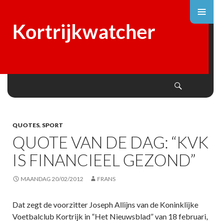
Kortrijkwatcher
Search
SKIP
TO
CONTENT
QUOTES
,
SPORT
QUOTE VAN DE DAG: “KVK
IS FINANCIEEL GEZOND”
MAANDAG 20/02/2012
FRANS
Dat zegt de voorzitter Joseph Allijns van de Koninklijke
Voetbalclub Kortrijk in “Het Nieuwsblad” van 18 februari,