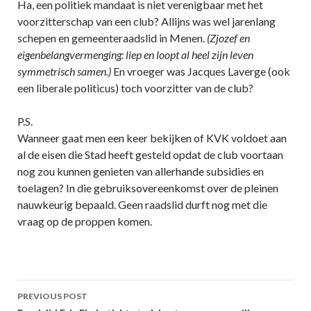
Ha, een politiek mandaat is niet verenigbaar met het
voorzitterschap van een club? Allijns was wel jarenlang
schepen en gemeenteraadslid in Menen.
(Zjozef en
eigenbelangvermenging: liep en loopt al heel zijn leven
symmetrisch samen.)
En vroeger was Jacques Laverge (ook
een liberale politicus) toch voorzitter van de club?
P.S.
Wanneer gaat men een keer bekijken of KVK voldoet aan
al de eisen die Stad heeft gesteld opdat de club voortaan
nog zou kunnen genieten van allerhande subsidies en
toelagen? In die gebruiksovereenkomst over de pleinen
nauwkeurig bepaald. Geen raadslid durft nog met die
vraag op de proppen komen.
Post
PREVIOUS POST