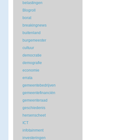
belastingen
Blogroll
borat
breakingnews
buitenland
burgemeester
cultuur
democratie
demografie
economie
errata
gemeentebedrijven
gemeentefinanciën
gemeenteraad
geschiedenis
hersenscheet
ICT
infotainment
investeringen