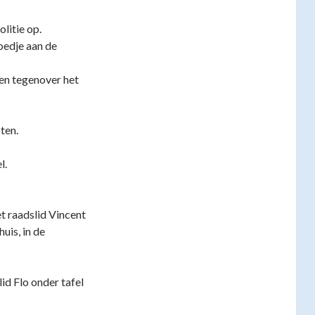
litie op.
oedje aan de
ken tegenover het
ten.
l.
t raadslid Vincent
uis, in de
id Flo onder tafel