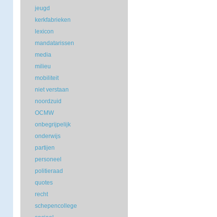
jeugd
kerkfabrieken
lexicon
mandatarissen
media
milieu
mobiliteit
niet verstaan
noordzuid
OCMW
onbegrijpelijk
onderwijs
partijen
personeel
politieraad
quotes
recht
schepencollege