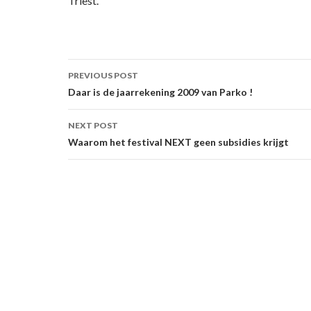
Triest.
Post
PREVIOUS POST
navigation
Daar is de jaarrekening 2009 van Parko !
NEXT POST
Waarom het festival NEXT geen subsidies krijgt