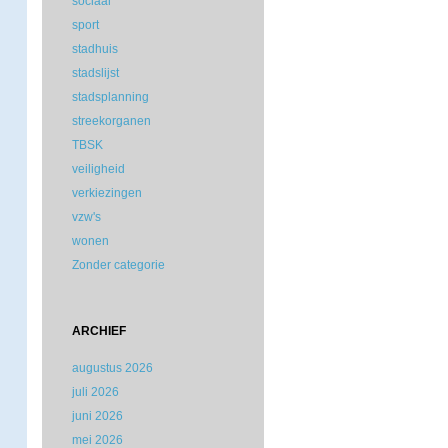
sociaal
sport
stadhuis
stadslijst
stadsplanning
streekorganen
TBSK
veiligheid
verkiezingen
vzw's
wonen
Zonder categorie
ARCHIEF
augustus 2026
juli 2026
juni 2026
mei 2026