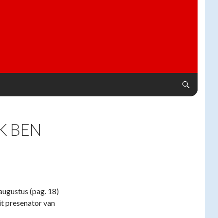
K BEN
augustus (pag. 18)
it presenator van