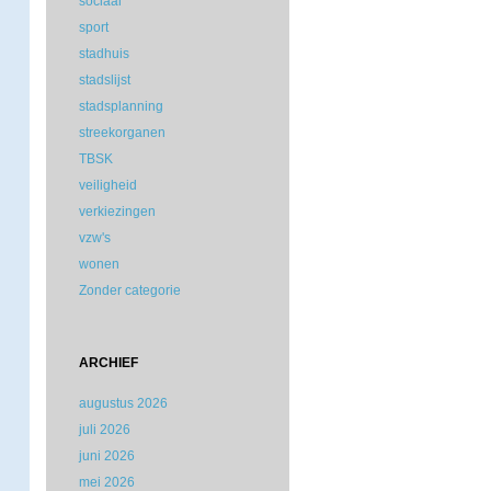
sociaal
sport
stadhuis
stadslijst
stadsplanning
streekorganen
TBSK
veiligheid
verkiezingen
vzw's
wonen
Zonder categorie
ARCHIEF
augustus 2026
juli 2026
juni 2026
mei 2026