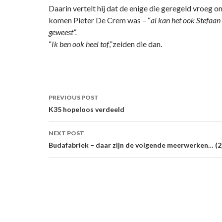
Daarin vertelt hij dat de enige die geregeld vroeg o
komen Pieter De Crem was – “
al kan het ook Stefaan
geweest”.
“
Ik ben ook heel tof
,”zeiden die dan.
Post
PREVIOUS POST
navigation
K35 hopeloos verdeeld
NEXT POST
Budafabriek – daar zijn de volgende meerwerken… (2