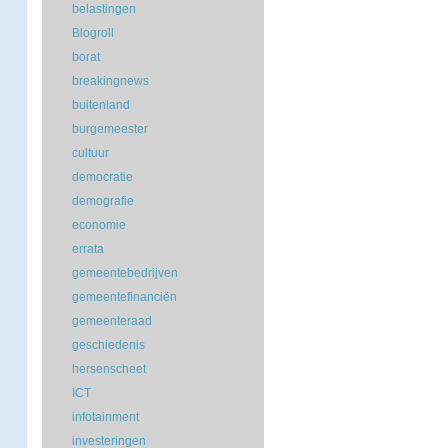
belastingen
Blogroll
borat
breakingnews
buitenland
burgemeester
cultuur
democratie
demografie
economie
errata
gemeentebedrijven
gemeentefinanciën
gemeenteraad
geschiedenis
hersenscheet
ICT
infotainment
investeringen