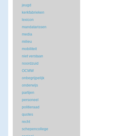
jeugd
kerkfabrieken
lexicon
mandatarissen
media
milieu
mobiliteit
niet verstaan
noordzuid
OCMW
onbegrijpelijk
onderwijs
partijen
personeel
politieraad
quotes
recht
schepencollege