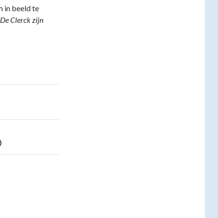
m in beeld te
 De Clerck zijn
)