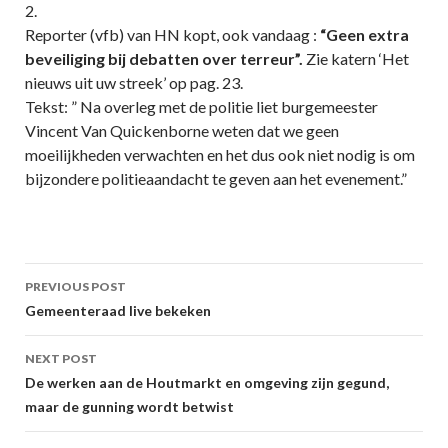
2.
Reporter (vfb) van HN kopt, ook vandaag :
“Geen extra
beveiliging bij debatten over terreur”.
Zie katern ‘Het
nieuws uit uw streek’ op pag. 23.
Tekst: ” Na overleg met de politie liet burgemeester
Vincent Van Quickenborne weten dat we geen
moeilijkheden verwachten en het dus ook niet nodig is om
bijzondere politieaandacht te geven aan het evenement.”
Post
PREVIOUS POST
navigation
Gemeenteraad live bekeken
NEXT POST
De werken aan de Houtmarkt en omgeving zijn gegund,
maar de gunning wordt betwist