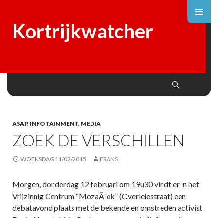
Kortrijkwatcher
Search
SKIP
TO
CONTENT
ASAP
,
INFOTAINMENT
,
MEDIA
ZOEK DE VERSCHILLEN
WOENSDAG 11/02/2015
FRANS
Morgen, donderdag 12 februari om 19u30 vindt er in het
Vrijzinnig Centrum “MozaÃ¯ek” (Overleiestraat) een
debatavond plaats met de bekende en omstreden activist