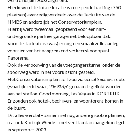
werd eind juni 2003 afgerond.
Hierin werd de totale locatie van de pendelparking (750
plaatsen) evenredig verdeeld over de Tacksite van de
NMBS en anderzijds het Conservatoriumplein.
Hierbij werd tweemaal geopteerd voor een half-
ondergrondse parkeergarage met beloopbaar dak.
Voor de Tacksite is (was) er nog een smaakvolle aanleg
voorzien van het aangrenzend verkeersknooppunt
Panorama.
Ook de verbouwing van de voetgangerstunnel onder de
spoorweg werd in het vooruitzicht gesteld.
Het Conservatoriumplein zelf zou via een
attractieve
route
(waarlijk, echt waar, “
De Strip
” genaamd) gelinkt worden
aan het station. Good morning, Las Vegas in KORTRIJK.
Er zouden ook hotel-, bedrijven- en woontorens komen in
de buurt.
Dit alles werd al – samen met nog andere grootse plannen,
o.a. ook Kortrijk Weide – met veel tamtam aangekondigd
in september 2003.