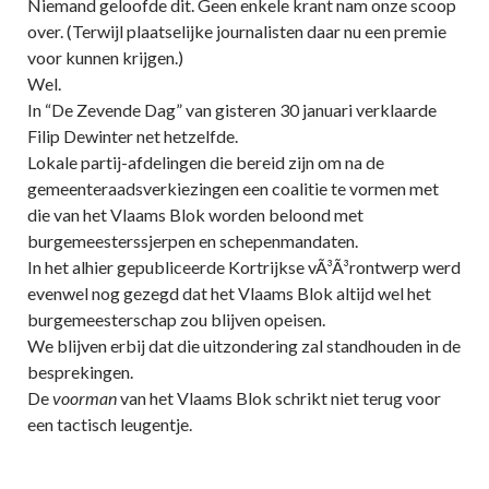
Niemand geloofde dit. Geen enkele krant nam onze scoop
over. (Terwijl plaatselijke journalisten daar nu een premie
voor kunnen krijgen.)
Wel.
In “De Zevende Dag” van gisteren 30 januari verklaarde
Filip Dewinter net hetzelfde.
Lokale partij-afdelingen die bereid zijn om na de
gemeenteraadsverkiezingen een coalitie te vormen met
die van het Vlaams Blok worden beloond met
burgemeesterssjerpen en schepenmandaten.
In het alhier gepubliceerde Kortrijkse vÃ³Ã³rontwerp werd
evenwel nog gezegd dat het Vlaams Blok altijd wel het
burgemeesterschap zou blijven opeisen.
We blijven erbij dat die uitzondering zal standhouden in de
besprekingen.
De
voorman
van het Vlaams Blok schrikt niet terug voor
een tactisch leugentje.