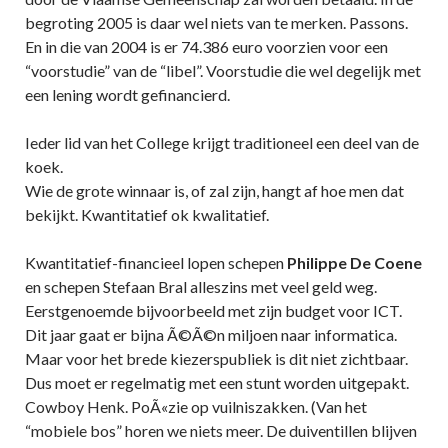
begroting 2005 is daar wel niets van te merken. Passons.
En in die van 2004 is er 74.386 euro voorzien voor een
“voorstudie” van de “libel”. Voorstudie die wel degelijk met
een lening wordt gefinancierd.
Ieder lid van het College krijgt traditioneel een deel van de
koek.
Wie de grote winnaar is, of zal zijn, hangt af hoe men dat
bekijkt. Kwantitatief ok kwalitatief.
Kwantitatief-financieel lopen schepen
Philippe
De Coene
en schepen Stefaan Bral alleszins met veel geld weg.
Eerstgenoemde bijvoorbeeld met zijn budget voor ICT.
Dit jaar gaat er bijna Ã©Ã©n miljoen naar informatica.
Maar voor het brede kiezerspubliek is dit niet zichtbaar.
Dus moet er regelmatig met een stunt worden uitgepakt.
Cowboy Henk. PoÃ«zie op vuilniszakken. (Van het
“mobiele bos” horen we niets meer. De duiventillen blijven