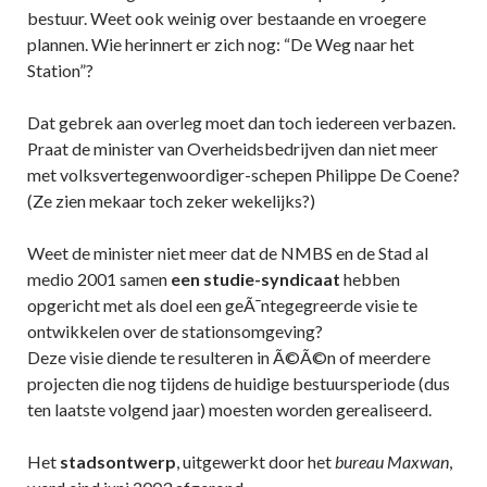
bestuur. Weet ook weinig over bestaande en vroegere
plannen. Wie herinnert er zich nog: “De Weg naar het
Station”?
Dat gebrek aan overleg moet dan toch iedereen verbazen.
Praat de minister van Overheidsbedrijven dan niet meer
met volksvertegenwoordiger-schepen Philippe De Coene?
(Ze zien mekaar toch zeker wekelijks?)
Weet de minister niet meer dat de NMBS en de Stad al
medio 2001 samen
een studie-syndicaat
hebben
opgericht met als doel een geÃ¯ntegegreerde visie te
ontwikkelen over de stationsomgeving?
Deze visie diende te resulteren in Ã©Ã©n of meerdere
projecten die nog tijdens de huidige bestuursperiode (dus
ten laatste volgend jaar) moesten worden gerealiseerd.
Het
stadsontwerp
, uitgewerkt door het
bureau Maxwan
,