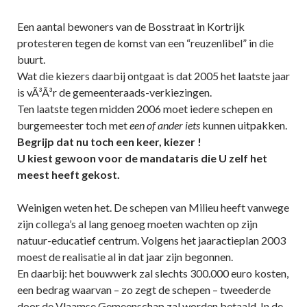
Een aantal bewoners van de Bosstraat in Kortrijk
protesteren tegen de komst van een “reuzenlibel” in die
buurt.
Wat die kiezers daarbij ontgaat is dat 2005 het laatste jaar
is vÃ³Ã³r de gemeenteraads-verkiezingen.
Ten laatste tegen midden 2006 moet iedere schepen en
burgemeester toch met
een of ander
iets
kunnen uitpakken.
Begrijp dat nu toch een keer, kiezer
!
U kiest gewoon voor de mandataris die U zelf het
meest heeft gekost.
Weinigen weten het. De schepen van Milieu heeft vanwege
zijn collega’s al lang genoeg moeten wachten op zijn
natuur-educatief centrum. Volgens het jaaractieplan 2003
moest de realisatie al in dat jaar zijn begonnen.
En daarbij: het bouwwerk zal slechts 300.000 euro kosten,
een bedrag waarvan – zo zegt de schepen – tweederde
door de Vlaamse Gemeenschap zal worden betaald. In de