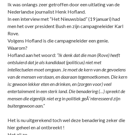
Ik was onlangs zeer getroffen door een uitlating van de
Nederlandse journalist Henk Hofland.
In een interview met “Het Nieuwsblad” (19 januari) had
men het over president Bush en zijn campagneleider Karl
Rove.
Volgens Hofland is die campagneleider een genie.
Waarom?
Hofland aan het woord:
“Ik denk dat die man (Rove) heeft
ontsluierd dat je als kandidaat (politicus) niet met
intellectuelen moet omgaan. Je moet de kern van de gevoelens
van de mensen verstaan, en daaraan tegemoetkomen. Die kern
is: gewoon lekker eten en drinken, en (zorgen voor) veel
entertainment in een sterk land. Die benadering (…) spreekt de
mensen die eigenlijk niet erg in politiek geÃ¯nteresseerd zijn
buitengewoon aan.”
Het is nu uitgerekend toch wel deze benadering zeker die
hier geheel en al ontbreekt !
Het zij zo.