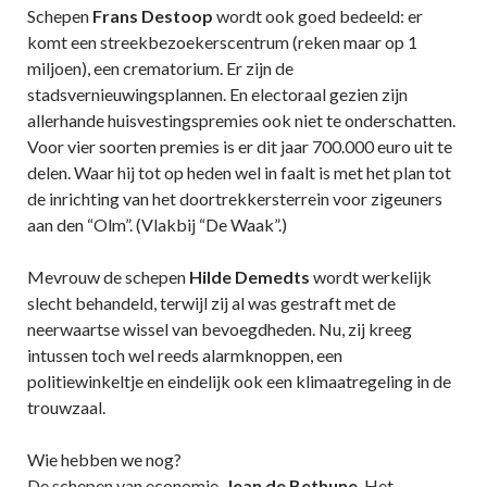
Schepen
Frans Destoop
wordt ook goed bedeeld: er
komt een streekbezoekerscentrum (reken maar op 1
miljoen), een crematorium. Er zijn de
stadsvernieuwingsplannen. En electoraal gezien zijn
allerhande huisvestingspremies ook niet te onderschatten.
Voor vier soorten premies is er dit jaar 700.000 euro uit te
delen. Waar hij tot op heden wel in faalt is met het plan tot
de inrichting van het doortrekkersterrein voor zigeuners
aan den “Olm”. (Vlakbij “De Waak”.)
Mevrouw de schepen
Hilde Demedts
wordt werkelijk
slecht behandeld, terwijl zij al was gestraft met de
neerwaartse wissel van bevoegdheden. Nu, zij kreeg
intussen toch wel reeds alarmknoppen, een
politiewinkeltje en eindelijk ook een klimaatregeling in de
trouwzaal.
Wie hebben we nog?
De schepen van economie,
Jean de Bethune
. Het