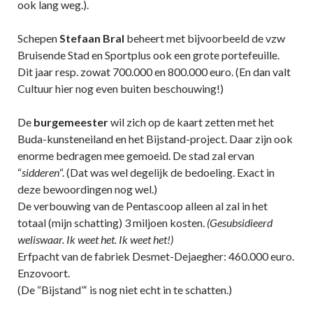
ook lang weg.).
Schepen
Stefaan Bral
beheert met bijvoorbeeld de vzw
Bruisende Stad en Sportplus ook een grote portefeuille.
Dit jaar resp. zowat 700.000 en 800.000 euro. (En dan valt
Cultuur hier nog even buiten beschouwing!)
De
burgemeester
wil zich op de kaart zetten met het
Buda-kunsteneiland en het Bijstand-project. Daar zijn ook
enorme bedragen mee gemoeid. De stad zal ervan
“
sidderen
“. (Dat was wel degelijk de bedoeling. Exact in
deze bewoordingen nog wel.)
De verbouwing van de Pentascoop alleen al zal in het
totaal (mijn schatting) 3 miljoen kosten.
(Gesubsidieerd
weliswaar. Ik weet het. Ik weet het!)
Erfpacht van de fabriek Desmet-Dejaegher: 460.000 euro.
Enzovoort.
(De “Bijstand”‘ is nog niet echt in te schatten.)