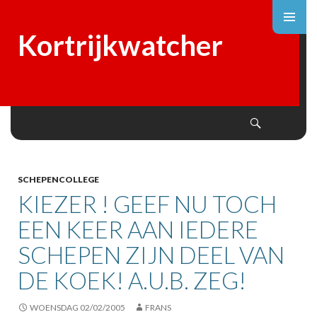
Kortrijkwatcher
Search
SKIP
TO
CONTENT
SCHEPENCOLLEGE
KIEZER ! GEEF NU TOCH
EEN KEER AAN IEDERE
SCHEPEN ZIJN DEEL VAN
DE KOEK! A.U.B. ZEG!
WOENSDAG 02/02/2005
FRANS